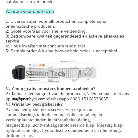
catalogus zijn verzameld.
Waarom voor ons kiezen
1: Diverse stijlen voor elk product en complete serie
pneumatische producten.
2: Grote voorraad voor snelle verzending.
3: Betrouwbare kwaliteit gegarandeerd en actieve after-sales
service
4: Hoge kwaliteit met concurrerende prijs.
5: Sample order & kleine hoeveelheid order is acceptabel.
V: Zou u gratis monsters kunnen aanbieden?
A: Ja,
maar het hangt af van de producten,
Neem contact met ons
op
of whatsapp 0086 15168536055
ina@pneuhydr.com
V: Wat is uw bedrijfsbereik?
A: Ons bedrijfsbereik is
service van exporteur
automatiseringsonderdelen met volle container, en
verkoop
luchtcilinder, luchtbronbehandeling,
magneetklep,
luchtventiel,
gemotoriseerde klep,
Messing klep,
hydraulische klep, hydraulische cilinder,
lucht en olie
fitting
,
drukmeter
etc.