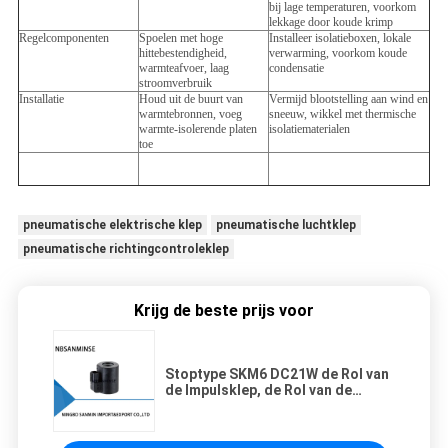
bij lage temperaturen, voorkom
lekkage door koude krimp
Regelcomponenten
Spoelen met hoge
Installeer isolatieboxen, lokale
hittebestendigheid,
verwarming, voorkom koude
warmteafvoer, laag
condensatie
stroomverbruik
Installatie
Houd uit de buurt van
Vermijd blootstelling aan wind en
warmtebronnen, voeg
sneeuw, wikkel met thermische
warmte-isolerende platen
isolatiematerialen
toe
pneumatische elektrische klep
pneumatische luchtklep
pneumatische richtingcontroleklep
Krijg de beste prijs voor
Stoptype SKM6 DC21W de Rol van
de Impulsklep, de Rol van de
Techniek24v Solenoïde