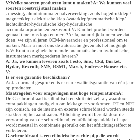
V:
Welke soorten producten kunt u maken?
A: We kunnen veel
soorten roestvrij staal maken
, messing, aluminium
materiaalverwerking.
zoals hoge
druk
klep /
magneetklep / elektrische klep /
waterklep/
pneumatische klep
/
luchtcilinder
/hydraulische klep/hydraulische
accumulator
producten enzovoort.
V: Kan het product worden
gemaakt met ons logo en merk?
A: Ja, natuurlijk kunnen we dat
doen. we zijn al jaren OEM-leverancier en professioneel om te
maken. Maar u moet ons de autorisatie geven als het mogelijk
is.
V: Kunt u originele beroemde pneumatische en hydraulische,
instrumenten merkgoederen leveren?
A: Ja, we kunnen leveren zoals Festo, Smc, Ckd, Burket,
Hydac, Rexroth, SMS, RSMT, Marsh, Endress+Hauser etc.
V:
Is er een garantie beschikbaar?
A: Ja, normaal gesproken is er een kwaliteitsgarantie van één jaar
op producten.
Maatregelen voor omgevingen met hoge temperaturen
A:
De G-schroefdraad is cilindrisch en sluit niet zelf af, waardoor
extra pakkingen nodig zijn om lekkage te voorkomen. PT en NPT
zijn conisch, en de interne en externe schroefdraad worden steeds
strakker bij het aandraaien. Afdichting wordt bereikt door de
vervorming van de schroefdraad, en afdichtingsmiddel of tape
wordt meestal in combinatie gebruikt om het afdichtingseffect te
verbeteren.
G-schroefdraad is een cilindrische rechte pijp die wordt