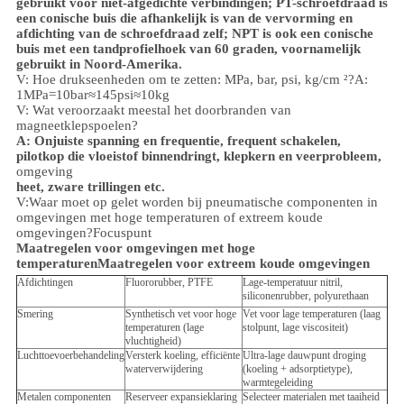
gebruikt voor niet-afgedichte verbindingen; PT-schroefdraad is
een conische buis die afhankelijk is van de vervorming en
afdichting van de schroefdraad zelf; NPT is ook een conische
buis met een tandprofielhoek van 60 graden, voornamelijk
gebruikt in Noord-Amerika.
V: Hoe drukseenheden om te zetten: MPa, bar, psi, kg/cm ²?
A:
1MPa=10bar≈145psi≈10kg
V: Wat veroorzaakt meestal het doorbranden van
magneetklepspoelen?
A: Onjuiste spanning en frequentie, frequent schakelen,
pilotkop die vloeistof binnendringt, klepkern en veerprobleem,
omgeving
heet, zware trillingen etc.
V:
Waar moet op gelet worden bij pneumatische componenten in
omgevingen met hoge temperaturen of extreem koude
omgevingen?
Focuspunt
Maatregelen voor omgevingen met hoge
temperaturen
Maatregelen voor extreem koude omgevingen
Afdichtingen
Fluororubber, PTFE
Lage-temperatuur nitril,
siliconenrubber, polyurethaan
Smering
Synthetisch vet voor hoge
Vet voor lage temperaturen (laag
temperaturen (lage
stolpunt, lage viscositeit)
vluchtigheid)
Luchttoevoerbehandeling
Versterk koeling, efficiënte
Ultra-lage dauwpunt droging
waterverwijdering
(koeling + adsorptietype),
warmtegeleiding
Metalen componenten
Reserveer expansieklaring
Selecteer materialen met taaiheid