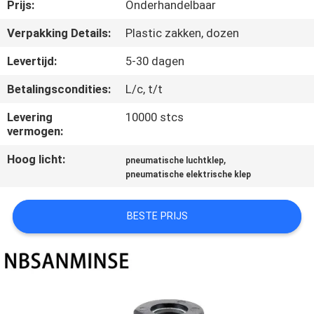
CONTACTEER
Prijs:
Onderhandelbaar
ONS
Verpakking Details:
Plastic zakken, dozen
Levertijd:
5-30 dagen
NIEUWS
Betalingscondities:
L/c, t/t
VERZOEK
Levering
10000 stcs
vermogen:
OM EEN
Hoog licht:
,
pneumatische luchtklep
CITAAT
pneumatische elektrische klep
SITEMAP
BESTE PRIJS
PRIVACYBELEID