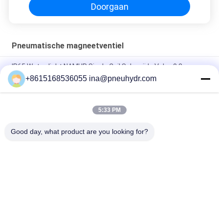
Doorgaan
Pneumatische magneetventiel
IP65 Waterdicht NAMUR Single Coil Solenoïde Valve 0.2 -
1.0Mpa 60°C NBR PUR Seal
+8615168536055 ina@pneuhydr.com
FV-L10 In-Line 5-Weg Pneumatische Magneetventiel M7
5:33 PM
DOOS-Lood - typ van de de Kleprol DC24V gelijkstroom 29W
van de Reekssolenoïde de Rol van de de Impulsklep
Good day, what product are you looking for?
populaire categorieën
Alle
Pneumatische 
Pneumatische 
Magneetventiel
Impulsklep
De Pneumatische 
Pneumatische 
Klep Van Hoekseat
Luchtvibrator