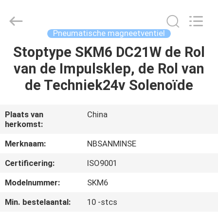
Sanmin
Import
And
Export
Co.,Ltd..
Pneumatische magneetventiel
All
Rights
Reserved.
Stoptype SKM6 DC21W de Rol
HUIS
van de Impulsklep, de Rol van
PRODUCTEN
de Techniek24v Solenoïde
ONGEVEER
Plaats van
China
herkomst:
ONS
Merknaam:
NBSANMINSE
FABRIEKSREIS
Certificering:
ISO9001
Modelnummer:
SKM6
KWALITEITSCONTROLE
Min. bestelaantal:
10 -stcs