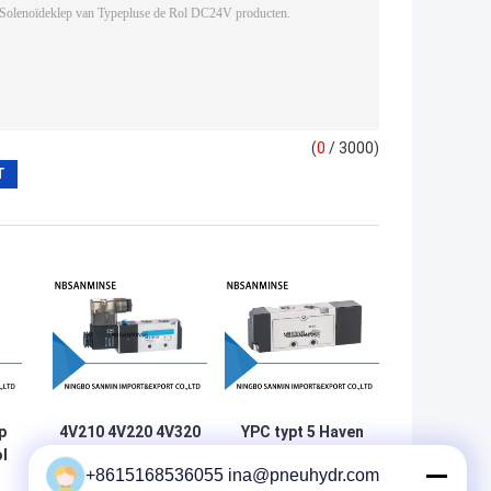
(
0
/ 3000)
p
4V210 4V220 4V320
YPC typt 5 Haven
l
4V410 1/8 „1/4“
3 Reeks 100-l van
+8615168536055 ina@pneuhydr.com
Pneumatische van
de Klep de