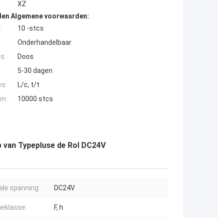
XZ
den Algemene voorwaarden:
:
10 -stcs
Onderhandelbaar
s:
Doos
5-30 dagen
es:
L/c, t/t
en:
10000 stcs
p van Typepluse de Rol DC24V
le spanning:
DC24V
ieklasse:
F, h