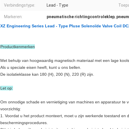
Verbindingstype:
Lead - Type
Toepa
Markeren:
pneumatische richtingcontroleklep
,
pneuma
XZ Engineering Series Lead - Type Pluse Solenoïde Valve Coil D
Productkenmerken
Met behulp van hoogwaardig magnetisch materiaal met een lage koolst
Als u speciale eisen heeft, kunt u ons bellen.
De isolatieklasse kan 180 (H), 200 (N), 220 (R) zijn.
Let op:
Om onnodige schade en vernietiging van machines en apparatuur te vo
voorzichtig:
1. Voordat u het product monteert, moet u zijn werkende toestand en 
beschermingsprocedures.