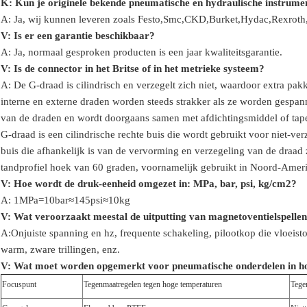
K: Kun je originele bekende pneumatische en hydraulische instrume
A: Ja, wij kunnen leveren zoals Festo,Smc,CKD,Burket,Hydac,Rexro
V:
Is er een garantie beschikbaar?
A: Ja, normaal gesproken producten is een jaar kwaliteitsgarantie.
V: Is de connector in het Britse of in het metrieke systeem?
A:
De G-draad is cilindrisch en verzegelt zich niet, waardoor extra p
interne en externe draden worden steeds strakker als ze worden gespa
van de draden en wordt doorgaans samen met afdichtingsmiddel of tape 
G-draad is een cilindrische rechte buis die wordt gebruikt voor niet-v
buis die afhankelijk is van de vervorming en verzegeling van de draad
tandprofiel hoek van 60 graden, voornamelijk gebruikt in Noord-Amer
V: Hoe wordt de druk-eenheid omgezet in: MPa, bar, psi, kg/cm2?
A: 1MPa=10bar≈145psi≈10kg
V: Wat veroorzaakt meestal de uitputting van magnetoventielspelle
A:Onjuiste spanning en hz, frequente schakeling, pilootkop die vloeist
warm, zware trillingen, enz.
V:
Wat moet worden opgemerkt voor pneumatische onderdelen in h
Focuspunt
Tegenmaatregelen tegen hoge temperaturen
Tege