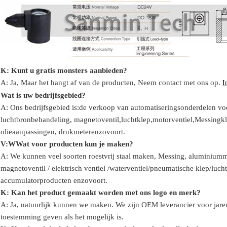
K: Kunt u gratis monsters aanbieden?
A: Ja,
Maar het hangt af van de producten,
Neem contact met ons op.
I
Wat is uw bedrijfsgebied?
A: Ons bedrijfsgebied is:
de verkoop van automatiseringsonderdelen voo
luchtbronbehandeling, magnetoventil,
luchtklep,
motorventiel,
Messingkle
olie
aanpassingen
, drukmeter
enzovoort.
V:
W
Wat voor producten kun je maken?
A: We kunnen veel soorten roestvrij staal maken
,
Messing, aluminium
m
magnetoventil / elektrisch ventiel /
waterventiel/
pneumatische klep
/
lucht
accumulator
producten enzovoort.
K: Kan het product gemaakt worden met ons logo en merk?
A: Ja, natuurlijk kunnen we maken. We zijn OEM leverancier voor jare
toestemming geven als het mogelijk is.