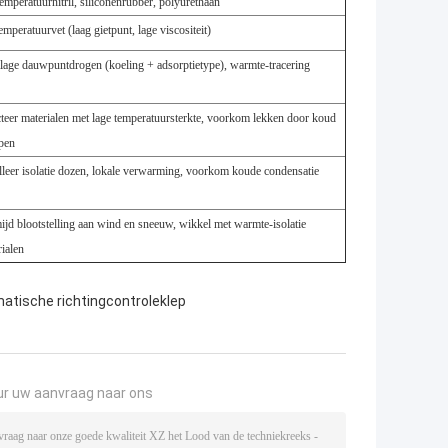
emperatuurnitril, siliconenrubber, polyurethaan
emperatuurvet (laag gietpunt, lage viscositeit)
alage dauwpuntdrogen (koeling + adsorptietype), warmte-tracering
cteer materialen met lage temperatuursterkte, voorkom lekken door koud
pen
alleer isolatie dozen, lokale verwarming, voorkom koude condensatie
ijd blootstelling aan wind en sneeuw, wikkel met warmte-isolatie
ialen
atische richtingcontroleklep
ur uw aanvraag naar ons