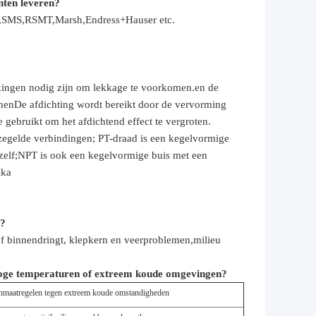
nten leveren?
th,SMS,RSMT,Marsh,Endress+Hauser etc.
akkingen nodig zijn om lekkage te voorkomen.en de
nnenDe afdichting wordt bereikt door de vervorming
gebruikt om het afdichtend effect te vergroten.
erzegelde verbindingen; PT-draad is een kegelvormige
 zelf;NPT is ook een kegelvormige buis met een
ika
n?
of binnendringt, klepkern en veerproblemen,
milieu
oge temperaturen of extreem koude omgevingen?
nmaatregelen tegen extreem koude omstandigheden