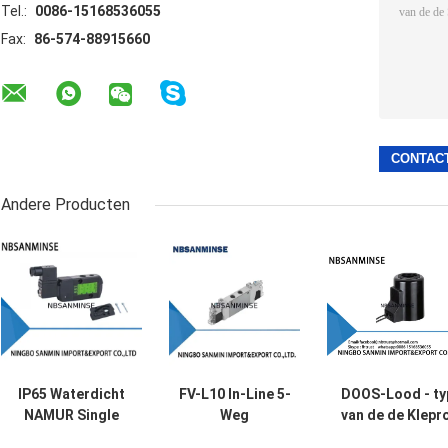
Tel.:
0086-15168536055
Fax:
86-574-88915660
Andere Producten
IP65 Waterdicht
FV-L10 In-Line 5-
DOOS-Lood - ty
NAMUR Single
Weg
van de de Klepro
Coil Solenoïde
Pneumatische
DC24V