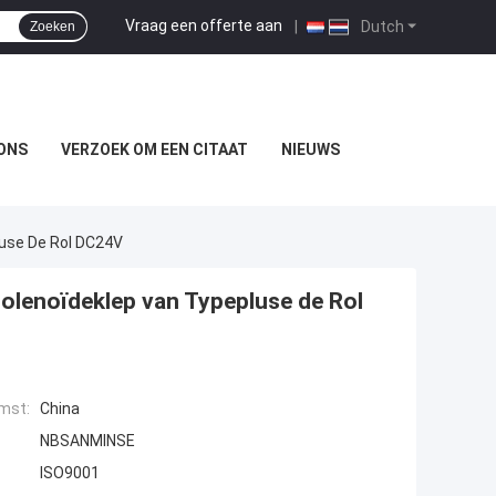
Vraag een offerte aan
|
Dutch
Zoeken
ONS
VERZOEK OM EEN CITAAT
NIEUWS
luse De Rol DC24V
Solenoïdeklep van Typepluse de Rol
mst:
China
NBSANMINSE
ISO9001