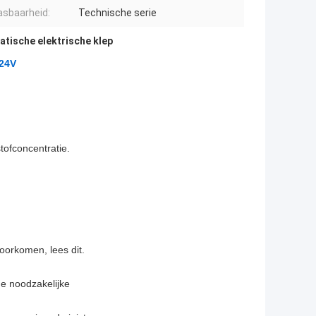
sbaarheid:
Technische serie
tische elektrische klep
C24V
ofconcentratie.
orkomen, lees dit.
de noodzakelijke