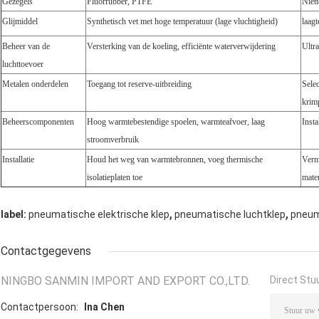
Gezegels
Fluorrubber, PTFE
Niett
Glijmiddel
Synthetisch vet met hoge temperatuur (lage vluchtigheid)
laagt
Beheer van de
Versterking van de koeling, efficiënte waterverwijdering
Ultr
luchttoevoer
Metalen onderdelen
Toegang tot reserve-uitbreiding
Sele
krim
Beheerscomponenten
Hoog warmtebestendige spoelen, warmteafvoer, laag
Inst
stroomverbruik
Installatie
Houd het weg van warmtebronnen, voeg thermische
Verm
isolatieplaten toe
mater
,
,
label:
pneumatische elektrische klep
pneumatische luchtklep
pneum
Contactgegevens
NINGBO SANMIN IMPORT AND EXPORT CO.,LTD.
Direct Stu
Contactpersoon:
Ina Chen