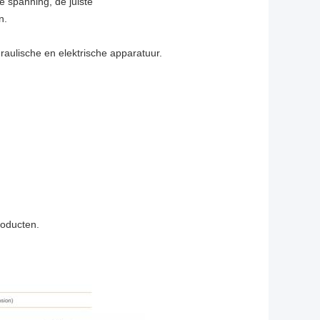
te spanning, de juiste
n.
aulische en elektrische apparatuur.
roducten.