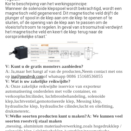
Korte beschrijving van het werkingsprincipe:
Wanneer de solenoïde klepspoel wordt bekrachtigd, wordt een
magnetisch veld gegenereerd. Dit magnetische veld drijft de
plunger of spool in de klep aan om de klep te openen of te
sluiten, of de opening van de klep aan te passen om de
vloeistofstroom te regelen. In geval van stroomuitval verdwijnt
het magnetische veld en keert de klep terug naar de
oorspronkelijke staat.‘
V: Kunt u de gratis monsters aanbieden?
A: Ja,
maar het hangt af van de producten,
Neem contact met ons
op
of whatsapp 0086 15168536055
ina@pneuhydr.com
V: Wat is uw zakelijke reikwijdte?
A: Onze zakelijke reikwijdte is
service van exporteur
automatisering onderdelen met volle container, en
verkoop
luchtcilinder, luchtbronbehandeling, solenoïde
klep,
luchtventiel,
gemotoriseerde klep,
Messing klep,
hydraulische klep, hydraulische cilinder,
lucht en olie
fitting
,
drukmeter
etc.
V:
Welke soorten producten kunt u maken?
A: We kunnen veel
soorten roestvrij staal maken
,
messing, aluminium
materiaalverwerking.
zoals hoge
druk
klep /
solenoïde klep / elektrischeklep /
waterklep/
pneumatische