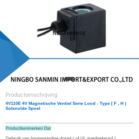
Productomschrijving
4V110E 4V Magnetische Ventiel Serie Lood - Type ( F , H )
Solenoïde Spoel
Productkenmerken Dat
Gebruik van hoogwaardige draad ( of UL goedgekeurd )