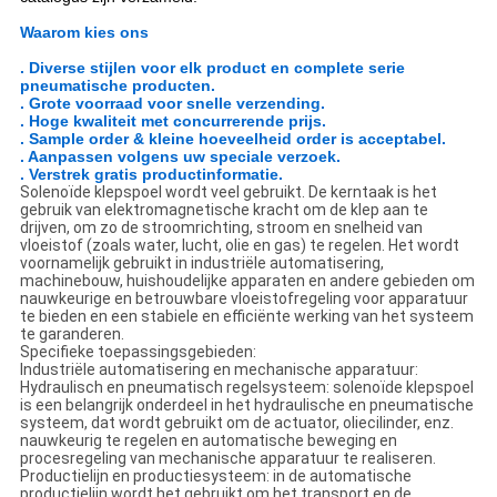
Waarom kies ons
. Diverse stijlen voor elk product en complete serie
pneumatische producten.
. Grote voorraad voor snelle verzending.
. Hoge kwaliteit met concurrerende prijs.
. Sample order & kleine hoeveelheid order is acceptabel.
. Aanpassen volgens uw speciale verzoek.
. Verstrek gratis productinformatie.
Solenoïde klepspoel wordt veel gebruikt. De kerntaak is het
gebruik van elektromagnetische kracht om de klep aan te
drijven, om zo de stroomrichting, stroom en snelheid van
vloeistof (zoals water, lucht, olie en gas) te regelen. Het wordt
voornamelijk gebruikt in industriële automatisering,
machinebouw, huishoudelijke apparaten en andere gebieden om
nauwkeurige en betrouwbare vloeistofregeling voor apparatuur
te bieden en een stabiele en efficiënte werking van het systeem
te garanderen.
Specifieke toepassingsgebieden:
Industriële automatisering en mechanische apparatuur:
Hydraulisch en pneumatisch regelsysteem: solenoïde klepspoel
is een belangrijk onderdeel in het hydraulische en pneumatische
systeem, dat wordt gebruikt om de actuator, oliecilinder, enz.
nauwkeurig te regelen en automatische beweging en
procesregeling van mechanische apparatuur te realiseren.
Productielijn en productiesysteem: in de automatische
productielijn wordt het gebruikt om het transport en de