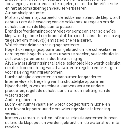
toevoeging van materialen te regelen, de productie-efficiëntie
en het automatiseringsniveau te verbeteren.
Automobielproductie:
Motorsysteem: bijvoorbeeld, de nokkenas solenoïde klep wordt
gebruikt om de beweging van de nokkenas te regelen om de
schakelaar van de klep aan te passen.
Brandstofverdampingscontrolesysteem: canister solenoïde
klep wordt gebruikt om brandstofdampen te absorberen en vrij
te geven om milieuv)}{"emissies"} te realiseren.
Waterbehandeling en reinigingssysteem:
Hogedruk reinigingsapparatuur: gebruikt om de schakelaar en
richting van hogedruk waterstroom te regelen, veel gebruikt in
autowassystemen en industriële reiniging.
Afvalwaterzuiveringsinstallaties: solenoïde klep wordt gebruikt
om de stroomrichting van afvalwater te regelen en te zorgen
voor naleving van milieunormen.
Huishoudelijke apparaten en consumentengoederen:
Interne vloeistofregeling van huishoudelijke apparaten:
bijvoorbeeld, in wasmachines, vaatwassers en andere
producten, regelt de schakelaar en stroomrichting van de
waterstroom.
Andere gebieden:
Lucht- en ruimtevaart: Het wordt ook gebruikt in lucht- en
ruimtevaartapparatuur die nauwkeurige vloeistofregeling
vereist.
Irratiesystemen: In buiten- of natte irrigatiesystemen kunnen
solenoïde klepspoelen worden gebruikt om de waterstroom te
regelen.