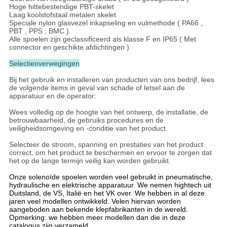
Hoge hittebestendige PBT-skelet
Laag koolstofstaal metalen skelet
Speciale nylon glasvezel inkapseling en vulmethode ( PA66 ,
PBT , PPS , BMC )
Alle spoelen zijn geclassificeerd als klasse F en IP65 ( Met
connector en geschikte afdichtingen )
Selectieoverwegingen
Bij het gebruik en installeren van producten van ons bedrijf, lees
de volgende items in geval van schade of letsel aan de
apparatuur en de operator:
Wees volledig op de hoogte van het ontwerp, de installatie, de
betrouwbaarheid, de gebruiks procedures en de
veiligheidsomgeving en -conditie van het product.
Selecteer de stroom, spanning en prestaties van het product
correct, om het product te beschermen en ervoor te zorgen dat
het op de lange termijn veilig kan worden gebruikt.
Onze solenoïde spoelen worden veel gebruikt in pneumatische,
hydraulische en elektrische apparatuur. We nemen hightech uit
Duitsland, de VS, Italië en het VK over. We hebben in al deze
jaren veel modellen ontwikkeld. Velen hiervan worden
aangeboden aan bekende klepfabrikanten in de wereld.
Opmerking: we hebben meer modellen dan die in deze
catalogus zijn verzameld.