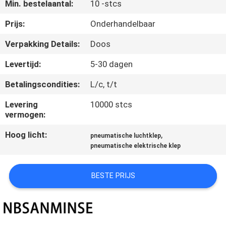
CONTACTEER
Min. bestelaantal:
10 -stcs
ONS
Prijs:
Onderhandelbaar
Verpakking Details:
Doos
NIEUWS
Levertijd:
5-30 dagen
VERZOEK
Betalingscondities:
L/c, t/t
OM EEN
Levering
10000 stcs
vermogen:
CITAAT
Hoog licht:
,
pneumatische luchtklep
pneumatische elektrische klep
SITEMAP
BESTE PRIJS
PRIVACYBELEID