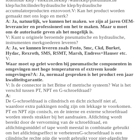
klep
/
luchtcilinder
/hydraulische klep/hydraulische
accumulator
producten enzovoort.
V: Kan het product worden
gemaakt met ons logo en merk?
A: Ja, natuurlijk, we kunnen het maken. we zijn al jaren OEM-
leverancier en professioneel om het te maken. Maar u moet
ons de autorisatie geven als het mogelijk is.
V: Kunt u originele beroemde pneumatische en hydraulische,
instrumenten merkgoederen leveren?
A: Ja, we kunnen leveren zoals Festo, Smc, Ckd, Burket,
Hydac, Rexroth, SMS, RSMT, Marsh, Endress+Hauser etc.
V:
Waar moet op gelet worden bij pneumatische componenten in
omgevingen met hoge temperaturen of extreem koude
omgevingen?
A: Ja, normaal gesproken is het product een jaar
kwaliteitsgarantie.
V: Is de connector in het Britse of metrische systeem? Wat is het
verschil tussen PT, NPT en G-schroefdraad?
A:
De G-schroefdraad is cilindrisch en dicht zichzelf niet af,
waardoor extra pakkingen nodig zijn om lekkage te voorkomen.
PT en NPT zijn conisch, en de interne en externe schroefdraad
worden steeds strakker bij het aandraaien. Afdichting wordt
bereikt door de vervorming van de schroefdraad, en
afdichtingsmiddel of tape wordt meestal in combinatie gebruikt
om het afdichtingseffect te verbeteren
G-schroefdraad is een
cilindrische rechte pijp die wordt gebruikt voor niet-afgedichte