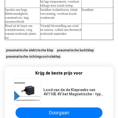
bij lage temperaturen, voorkom
lekkage door koude krimp
Spoelen met hoge
Installeer isolatieboxen, lokale
Installatie
hittebestendigheid,
verwarming, voorkom koude
warmteafvoer, laag
condensatie
stroomverbruik
Houd uit de buurt van
Vermijd blootstelling aan wind
warmtebronnen, voeg
en sneeuw, wikkel met thermisch
warmte-isolerende platen
isolerende materialen
toe
pneumatische elektrische klep
pneumatische luchtklep
pneumatische richtingcontroleklep
Krijg de beste prijs voor
Lood van de de Klepreeks van
4V110E 4V het Magnetische - typ
(F、 H) de Rol van de
Solenoïdeklep
Doorgaan