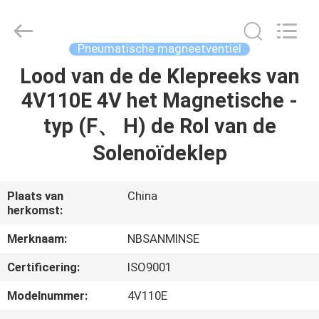
Sanmin
Import
And
Export
Co.,Ltd..
Pneumatische magneetventiel
All
Rights
Reserved.
Lood van de de Klepreeks van
HUIS
4V110E 4V het Magnetische -
PRODUCTEN
typ (F、 H) de Rol van de
Solenoïdeklep
ONGEVEER
ONS
Plaats van
China
herkomst:
FABRIEKSREIS
Merknaam:
NBSANMINSE
Certificering:
ISO9001
KWALITEITSCONTROLE
Modelnummer:
4V110E