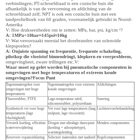
verbindingen; PT-schroefdraad is een conische buis die
afhankelijk is van de vervorming en afdichting van de
schroefdraad zelf; NPT is ook een conische buis met een
tandprofielhoek van 60 graden, voornamelijk gebruikt in Noord-
Amerika
V: Hoe drukseenheden om te zetten: MPa, bar, psi, kg/cm ²?
A: 1MPa=10bar≈145psi≈10kg
V: Wat veroorzaakt meestal het doorbranden van solenoïde
klepspoelen?
A: Onjuiste spanning en frequentie, frequente schakeling,
pilotkop die vloeistof binnendringt, klepkern en veerprobleem,
omgeving
heet, zware trillingen etc.
V:
Waar moet op gelet worden bij pneumatische componenten in
omgevingen met hoge temperaturen of extreem koude
omgevingen?
Focus Punt
Tegenmaatregelen voor
Tegenmaatregelen voor extreem
Afdichtingen
omgevingen met hoge
koude omgevingen
temperaturen
Fluororubber, PTFE
Lage-temperatuur nitril,
Smering
siliconenrubber, polyurethaan
Synthetisch vet voor hoge
Vet voor lage temperaturen (laag
Luchttoevoerbehandeling
temperaturen (lage
stolpunt, lage viscositeit)
vluchtigheid)
Versterk koeling, efficiënte
Drogen met ultralage dauwpunt
Metalen componenten
waterverwijdering
(koeling + adsorptietype),
warmtegeleiding
Reserveer expansieklaring
Selecteer materialen met taaiheid
Regelcomponenten