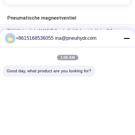
Pneumatische magneetventiel
IP65 Waterdicht NAMUR Single Coil Solenoïde Valve 0.2 -
1.0Mpa 60°C NBR PUR Seal
+8615168536055 ina@pneuhydr.com
FV-L10 In-Line 5-Weg Pneumatische Magneetventiel M7
1:06 AM
DOOS-Lood - typ van de de Kleprol DC24V gelijkstroom 29W
van de Reekssolenoïde de Rol van de de Impulsklep
Good day, what product are you looking for?
populaire categorieën
Alle
Pneumatische 
Pneumatische 
Magneetventiel
Impulsklep
De Pneumatische 
Pneumatische 
Klep Van Hoekseat
Luchtvibrator