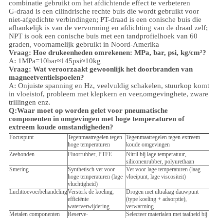
combinatie gebruikt om het afdichtende effect te verbeteren
G-draad is een cilindrische rechte buis die wordt gebruikt voor
niet-afgedichte verbindingen; PT-draad is een conische buis die
afhankelijk is van de vervorming en afdichting van de draad zelf;
NPT is ook een conische buis met een tandprofielhoek van 60
graden, voornamelijk gebruikt in Noord-Amerika
Vraag: Hoe drukeenheden omrekenen: MPa, bar, psi, kg/cm²?
A: 1MPa=10bar≈145psi≈10kg
Vraag: Wat veroorzaakt gewoonlijk het doorbranden van
magneetventielspoelen?
A: Onjuiste spanning en Hz, veelvuldig schakelen, stuurkop komt
in vloeistof, probleem met klepkern en veer,
omgeving
hete, zware
trillingen enz.
Q:
Waar moet op worden gelet voor pneumatische
componenten in omgevingen met hoge temperaturen of
extreem koude omstandigheden?
Focuspunt
Tegenmaatregelen tegen
Tegenmaatregelen tegen extreem
hoge temperaturen
koude omgevingen
Zeehonden
Fluorrubber, PTFE
Nitril bij lage temperatuur,
siliconenrubber, polyurethaan
Smering
Synthetisch vet voor
Vet voor lage temperaturen (laag
hoge temperaturen (lage
vloeipunt, lage viscositeit)
vluchtigheid)
Luchttoevoerbehandeling
Versterk de koeling,
Drogen met ultralaag dauwpunt
efficiënte
(type koeling + adsorptie),
waterverwijdering
verwarming
Metalen componenten
Reserve-
Selecteer materialen met taaiheid bij