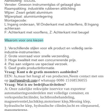
Aansluiting: SS316L
Venster: Gewoon instrumentglas of gelaagd glas
Raampakking: industriële rubberen afdichting
Wijzer: Zwart gelakt aluminium
Wijzerplaat: aluminiumlegering
Montagecode:
L:Ingang onderaan, W:Onderkant met achterflens, B:Ingang
achteraan
F: Achterkant met voorflens, Z: Achterkant met beugel
Waarom voor ons kiezen
1: Verschillende stijlen voor elk product en volledig serie-
industrie-instrumenten.
2: Grote voorraad voor snelle verzending.
3: Hoge kwaliteit met een concurrerende prijs.
4: Pas aan volgens uw speciaal verzoek.
5: Geef gratis productinformatie.
Vraag: Kunt u de gratis monsters aanbieden?
EEN: Ja,
maar het hangt af van producten,
Neem contact met ons
op
of whatsapp 0086 15168536055
ina@pneuhydr.com
Vraag: Wat is uw bedrijfsactiviteiten?
A: Onze zakelijke reikwijdte is
service van exporteur
automatiseringsonderdelen met volledige container, en
verkopen
luchtcilinder, luchtbronbehandeling,
magneetventiel,
luchtklep,
motoriseer klep,
Messing klep,
hydraulische klep, hydraulische cilinder,
lucht en olie
passend
,
manometer
enz.