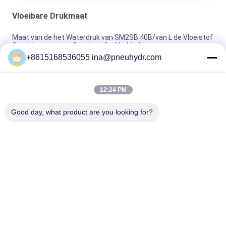
Vloeibare Drukmaat
Maat van de het Waterdruk van SM2SB 40B/van L de Vloeistof
Gevulde met twee Geschroefte Verbinding
+8615168536055 ina@pneuhydr.com
SM1SP de ééndelige Maat van de Verbindings Vloeibare Druk
met Geplooid Geval
12:24 PM
63B / L van de de Drukmaat van de 2,5 Duimvloeistof Gevuld
Brandstof de Laserlassen met Ce-Certificaat
Good day, what product are you looking for?
populaire categorieën
Alle
Pneumatische 
Pneumatische 
Magneetventiel
Impulsklep
De Pneumatische 
Pneumatische 
Klep Van Hoekseat
Luchtvibrator
De Klep Van De 
Het Smeermiddel 