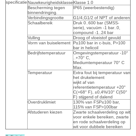
specificatie
Nauwkeurigheidsklasse
Klasse 1.0
Bescherming tegen
IP65 (weerbestendig)
binnendringing.
Verbindingsgrootte
G1/4,G1/2 of NPT of anderen
Schaalbereik
Druk 0..600 bar (SMSS-
serie), vacuüm -1 bar..0,
compound -1..24 bar
Vulling
Droog of vloeistof gevuld
Vorm van buiselement
P≤100 bar in c-buis, P>100
bar in helicoil
Bedrijfstemperatuur
Omgevingstemperatuur -10°
..+70° C,
Mediumtemperatuur 70° C
Max.
Temperatuur
Extra fout bij temperatuur van
het drukelement
wijkt af van
referentietemperatuur +20°
C(+68° F), ±0,4%/10° C(50°
F) stijgend of dalend
Overdruklimiet
130% van FSP≤100 bar,
115% van FSP>100bar
Afstuderen kiezen
Zwarte schaalverdeling op wit
voor enkele bereiken, zwarte
en rode schaalverdeling op
wit voor dubbele bereiken