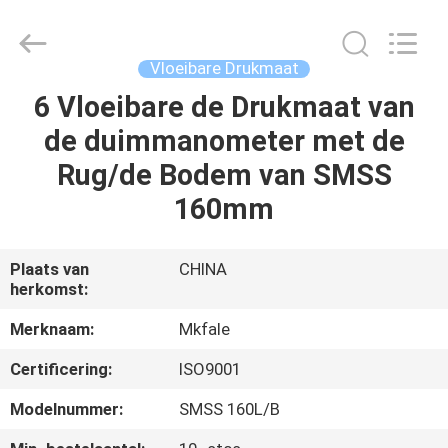
Sanmin
Import
And
Export
Co.,Ltd..
Vloeibare Drukmaat
All
Rights
Reserved.
6 Vloeibare de Drukmaat van
HUIS
de duimmanometer met de
PRODUCTEN
Rug/de Bodem van SMSS
160mm
ONGEVEER
ONS
Plaats van
CHINA
herkomst:
FABRIEKSREIS
Merknaam:
Mkfale
Certificering:
ISO9001
KWALITEITSCONTROLE
Modelnummer:
SMSS 160L/B