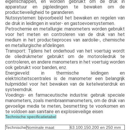
eigenschappen, en worden gebruikt om de druk in
apparatuur en pijpleidingen te bewaken om de
productieveiligheid te garanderen.
Nutssystemen: bijvoorbeeld het bewaken en regelen van
de druk in leidingen in water- en gastoevoersystemen.
Petrochemie en metallurgie: manometers worden gebruikt
voor het meten en controleren van de druk van het
medium in het productieproces van aardolie-, chemische
en metallurgische afdelingen.
Transport: Tijdens het onderhoud van het voertuig wordt
de oliedrukmeter gebruikt om de motoroliedruk te
controleren, en andere manometers in het voertuig worden
ook gebruikt voor banden, enz.
Energieveld: in thermische leidingen en
elektriciteitscentrales is de manometer een belangrijk
hulpmiddel voor het bewaken van de ketelwaterdruk en
systeemdruk.
Voedings- en farmaceutische industrie: gebruik speciale
manometers, zoals membraanmanometers, om de druk van
gevoelige media te meten, besmetting te voorkomen en
te voldoen aan sanitaire en explosieveilige eisen
Technische specificatietabel
Technische
Nominale maat
63.100.150.200 en 250 mm