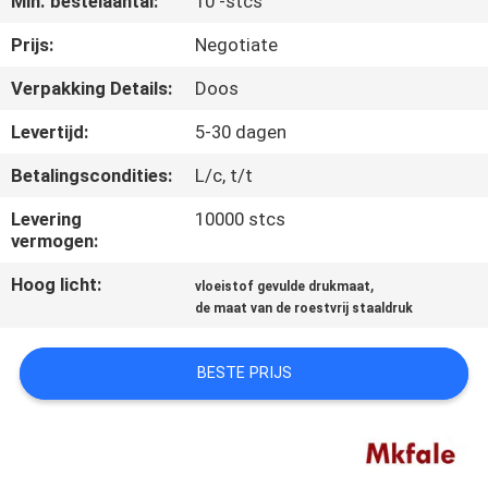
Min. bestelaantal:
10 -stcs
CONTACTEER
ONS
Prijs:
Negotiate
Verpakking Details:
Doos
NIEUWS
Levertijd:
5-30 dagen
Betalingscondities:
L/c, t/t
VERZOEK
OM EEN
Levering
10000 stcs
vermogen:
CITAAT
Hoog licht:
,
vloeistof gevulde drukmaat
de maat van de roestvrij staaldruk
SITEMAP
BESTE PRIJS
PRIVACYBELEID