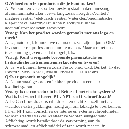
Q:
W
hoed soorten producten die je kunt maken?
A: We kunnen vele soorten roestvrij staal maken
,
messing,
aluminium
materialen verwerking.
zoals hoog
druk
Ventiel /
magneetventiel / elektrisch ventiel /
waterklep/
pneumatische
klep
/
lucht cilinder
/hydraulische klep/hydraulische
accumulator
producten enzovoort.
Vraag: Kan het product worden gemaakt met ons logo en
merk?
A: Ja, natuurlijk kunnen we dat maken. wij zijn al jaren OEM-
leverancier en professioneel om te maken. Maar u moet ons
toestemming geven als dat mogelijk is.
Vraag: Kunt u originele beroemde pneumatische en
hydraulische instrumentenmerkgoederen leveren?
A: Ja, we kunnen leveren zoals Festo, Smc, Ckd, Burket, Hydac,
Rexroth, SMS, RSMT, Marsh, Endress + Hauser enz.
Q:
Is er garantie mogelijk?
A: Ja, normaal gesproken hebben producten een jaar
kwaliteitsgarantie.
Vraag: Is de connector in het Britse of metrische systeem?
Wat is het verschil tussen PT-, NPT- en G-schroefdraad?
A:
De G-schroefdraad is cilindrisch en dicht zichzelf niet af,
waardoor extra pakkingen nodig zijn om lekkage te voorkomen.
PT en NPT zijn conisch en de interne en externe schroefdraden
worden steeds strakker wanneer ze worden vastgedraaid.
Afdichting wordt bereikt door de vervorming van de
schroefdraad, en afdichtmiddel of tape wordt meestal in