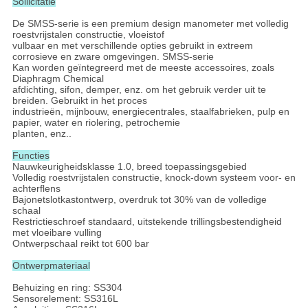
Sollicitatie
De SMSS-serie is een premium design manometer met volledig
roestvrijstalen constructie, vloeistof
vulbaar en met verschillende opties gebruikt in extreem
corrosieve en zware omgevingen. SMSS-serie
Kan worden geïntegreerd met de meeste accessoires, zoals
Diaphragm Chemical
afdichting, sifon, demper, enz. om het gebruik verder uit te
breiden. Gebruikt in het proces
industrieën, mijnbouw, energiecentrales, staalfabrieken, pulp en
papier, water en riolering, petrochemie
planten, enz..
Functies
Nauwkeurigheidsklasse 1.0, breed toepassingsgebied
Volledig roestvrijstalen constructie, knock-down systeem voor- en
achterflens
Bajonetslotkastontwerp, overdruk tot 30% van de volledige
schaal
Restrictieschroef standaard, uitstekende trillingsbestendigheid
met vloeibare vulling
Ontwerpschaal reikt tot 600 bar
Ontwerpmateriaal
Behuizing en ring: SS304
Sensorelement: SS316L