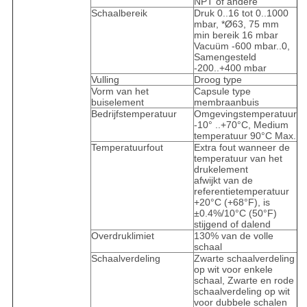
NPT of andere
Schaalbereik
Druk 0..16 tot 0..1000
mbar, *Ø63, 75 mm
min bereik 16 mbar
Vacuüm -600 mbar..0,
Samengesteld
-200..+400 mbar
Vulling
Droog type
Vorm van het
Capsule type
buiselement
membraanbuis
Bedrijfstemperatuur
Omgevingstemperatuur
-10° ..+70°C, Medium
temperatuur 90°C Max.
Temperatuurfout
Extra fout wanneer de
temperatuur van het
drukelement
afwijkt van de
referentietemperatuur
+20°C (+68°F), is
±0.4%/10°C (50°F)
stijgend of dalend
Overdruklimiet
130% van de volle
schaal
Schaalverdeling
Zwarte schaalverdeling
op wit voor enkele
schaal, Zwarte en rode
schaalverdeling op wit
voor dubbele schalen