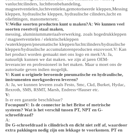
van
luchtcilinders, luchtbronbehandeling,
magneetventielen,
luchtventielen,
gemotoriseerde kleppen,
Messing
kleppen, hydraulische kleppen, hydraulische cilinders,
lucht en
olie
fittingen
, manometers
etc.
V:
Welke soorten producten kunt u maken?
A: We kunnen veel
soorten roestvrij staal maken,
messing, aluminium
materiaalverwerking.
zoals hoge
druk
kleppen
/ magneetventielen / elektrischekleppen
/
waterkleppen/
pneumatische kleppen
/
luchtcilinders
/hydraulische
kleppen/hydraulische accumulatoren
producten enzovoort.
V: Kan
het product worden gemaakt met ons logo en merk?
A: Ja,
natuurlijk kunnen we dat maken. we zijn al jaren OEM-
leverancier en professioneel in het maken. Maar u moet ons de
autorisatie geven indien mogelijk.
V: Kunt u originele beroemde pneumatische en hydraulische,
instrumenten merkgoederen leveren?
A: Ja, we kunnen leveren zoals Festo, Smc, Ckd, Burket, Hydac,
Rexroth, SMS, RSMT, Marsh, Endress+Hauser etc.
V:
Is er een garantie beschikbaar?
Focuspunt
V: Is de connector in het Britse of metrische
systeem? Wat is het verschil tussen PT, NPT en G-
schroefdraad?
A:
De G-schroefdraad is cilindrisch en dicht niet zelf af, waardoor
extra pakkingen nodig zijn om lekkage te voorkomen. PT en