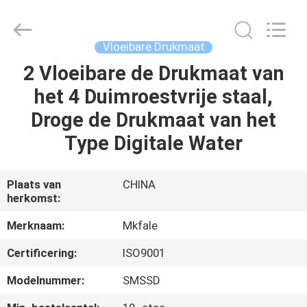
Sanmin
Import
And
Export
Co.,Ltd..
Vloeibare Drukmaat
All
Rights
Reserved.
2 Vloeibare de Drukmaat van
HUIS
het 4 Duimroestvrije staal,
PRODUCTEN
Droge de Drukmaat van het
Type Digitale Water
ONGEVEER
ONS
Plaats van
CHINA
herkomst:
FABRIEKSREIS
Merknaam:
Mkfale
Certificering:
ISO9001
KWALITEITSCONTROLE
Modelnummer:
SMSSD