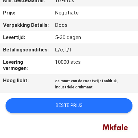
Min. bestelaantal:
10 -stcs
CONTACTEER
ONS
Prijs:
Negotiate
Verpakking Details:
Doos
NIEUWS
Levertijd:
5-30 dagen
Betalingscondities:
L/c, t/t
VERZOEK
OM EEN
Levering
10000 stcs
vermogen:
CITAAT
Hoog licht:
,
de maat van de roestvrij staaldruk
industriële drukmaat
SITEMAP
BESTE PRIJS
PRIVACYBELEID