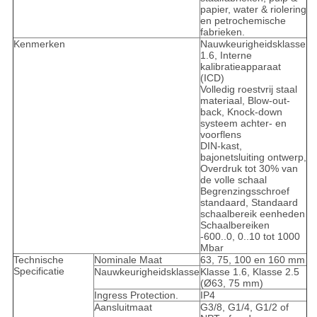
papier, water & riolering
en petrochemische
fabrieken.
Kenmerken
Nauwkeurigheidsklasse
1.6, Interne
kalibratieapparaat
(ICD)
Volledig roestvrij staal
materiaal, Blow-out-
back, Knock-down
systeem achter- en
voorflens
DIN-kast,
bajonetsluiting ontwerp,
Overdruk tot 30% van
de volle schaal
Begrenzingsschroef
standaard, Standaard
schaalbereik eenheden
Schaalbereiken
-600..0, 0..10 tot 1000
Mbar
Technische
Nominale Maat
63, 75, 100 en 160 mm
Specificatie
Nauwkeurigheidsklasse
Klasse 1.6, Klasse 2.5
(Ø63, 75 mm)
Ingress Protection.
IP4
Aansluitmaat
G3/8, G1/4, G1/2 of