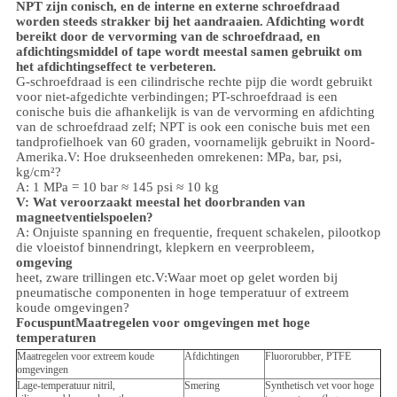
NPT zijn conisch, en de interne en externe schroefdraad
worden steeds strakker bij het aandraaien. Afdichting wordt
bereikt door de vervorming van de schroefdraad, en
afdichtingsmiddel of tape wordt meestal samen gebruikt om
het afdichtingseffect te verbeteren.
G-schroefdraad is een cilindrische rechte pijp die wordt gebruikt
voor niet-afgedichte verbindingen; PT-schroefdraad is een
conische buis die afhankelijk is van de vervorming en afdichting
van de schroefdraad zelf; NPT is ook een conische buis met een
tandprofielhoek van 60 graden, voornamelijk gebruikt in Noord-
Amerika.
V: Hoe drukseenheden omrekenen: MPa, bar, psi,
kg/cm²?
A: 1 MPa = 10 bar ≈ 145 psi ≈ 10 kg
V: Wat veroorzaakt meestal het doorbranden van
magneetventielspoelen?
A: Onjuiste spanning en frequentie, frequent schakelen, pilootkop
die vloeistof binnendringt, klepkern en veerprobleem,
omgeving
heet, zware trillingen etc.
V:
Waar moet op gelet worden bij
pneumatische componenten in hoge temperatuur of extreem
koude omgevingen?
Focuspunt
Maatregelen voor omgevingen met hoge
temperaturen
Maatregelen voor extreem koude
Afdichtingen
Fluororubber, PTFE
omgevingen
Lage-temperatuur nitril,
Smering
Synthetisch vet voor hoge