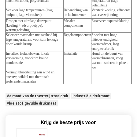
siliconenrubber, polyurethaan
temperaturen (lage
volatiliteit)
Vet voor lage temperaturen (laag
Behandeling van
Versterk koeling, efficiënte
stolpunt, lage viscositeit)
de luchttoevoer
waterverwijdering
Drogen met ultralage dauwpunt
Metalen
Reserveer expansieklaring
(koeling + adsorptietype),
componenten
warmtegeleiding
Selecteer materialen met taaiheid bij
Regelcomponenten
Spoelen met hoge
lage temperaturen, voorkom lekkage
hittebestendigheid,
door koude krimp
warmteafvoer, laag
energieverbruik
Installeer isolatieboxen, lokale
Installatie
Houd uit de buurt van
verwarming, voorkom koude
warmtebronnen, voeg
condensatie
warmte-isolerende platen
toe
Vermijd blootstelling aan wind en
sneeuw, wikkel met thermisch
isolerende materialen
de maat van de roestvrij staaldruk
industriële drukmaat
vloeistof gevulde drukmaat
Krijg de beste prijs voor