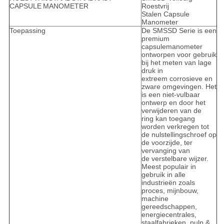
CAPSULE
MANOMETER
Roestvrij
Stalen Capsule
Manometer
Toepassing
De SMSSD Serie is een
premium
capsulemanometer
ontworpen voor gebruik
bij het meten van lage
druk in
extreem corrosieve en
zware omgevingen. Het
is een niet-vulbaar
ontwerp en door het
verwijderen van de
ring kan toegang
worden verkregen tot
de nulstellingschroef op
de voorzijde, ter
vervanging van
de verstelbare wijzer.
Meest populair in
gebruik in alle
industrieën zoals
proces, mijnbouw,
machine
gereedschappen,
energiecentrales,
staalfabrieken, pulp &