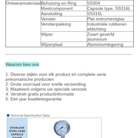
Ontwerpmateriaal
Behuizing en Ring
SS304
Meetcomponent
Capsule type, SS316L
Aansluiting
SS316L
Venster
Plat instrumentglas
Vensterpakking
Industriële rubberen
afdichting
Wijzer
Zwart geverfd
aluminium
Wijzerplaat
Aluminiumlegering
Waarom kies ons
1: Diverse stijlen voor elk product en complete serie
pneumatische producten.
2: Grote voorraad voor snelle verzending.
3: Maatwerk volgens uw speciale verzoek.
4: Verstrek gratis productinformatie.
5: Eén jaar kwaliteitsgarantie