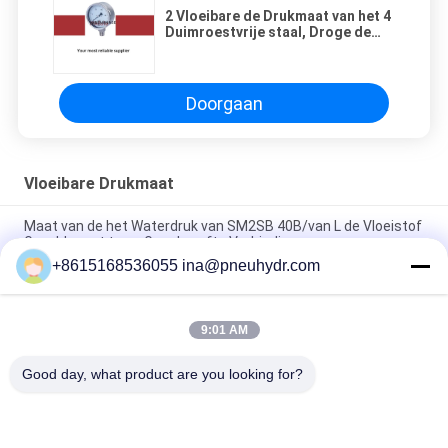
2 Vloeibare de Drukmaat van het 4
Duimroestvrije staal, Droge de
Drukmaat van het Type Digitale
Water
Doorgaan
Vloeibare Drukmaat
Maat van de het Waterdruk van SM2SB 40B/van L de Vloeistof
Gevulde met twee Geschroefte Verbinding
+8615168536055 ina@pneuhydr.com
SM1SP de ééndelige Maat van de Verbindings Vloeibare Druk
met Geplooid Geval
9:01 AM
63B / L van de de Drukmaat van de 2,5 Duimvloeistof Gevuld
Brandstof de Laserlassen met Ce-Certificaat
Good day, what product are you looking for?
populaire categorieën
Alle