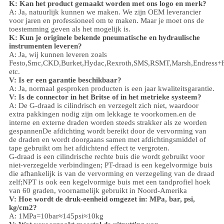
K: Kan het product gemaakt worden met ons logo en merk?
A: Ja, natuurlijk kunnen we maken. We zijn OEM leverancier
voor jaren en professioneel om te maken. Maar je moet ons de
toestemming geven als het mogelijk is.
K: Kun je originele bekende pneumatische en hydraulische
instrumenten leveren?
A: Ja, wij kunnen leveren zoals
Festo,Smc,CKD,Burket,Hydac,Rexroth,SMS,RSMT,Marsh,Endress+
etc.
V:
Is er een garantie beschikbaar?
A: Ja, normaal gesproken producten is een jaar kwaliteitsgarantie.
V: Is de connector in het Britse of in het metrieke systeem?
A:
De G-draad is cilindrisch en verzegelt zich niet, waardoor
extra pakkingen nodig zijn om lekkage te voorkomen.en de
interne en externe draden worden steeds strakker als ze worden
gespannenDe afdichting wordt bereikt door de vervorming van
de draden en wordt doorgaans samen met afdichtingsmiddel of
tape gebruikt om het afdichtend effect te vergroten.
G-draad is een cilindrische rechte buis die wordt gebruikt voor
niet-verzegelde verbindingen; PT-draad is een kegelvormige buis
die afhankelijk is van de vervorming en verzegeling van de draad
zelf;NPT is ook een kegelvormige buis met een tandprofiel hoek
van 60 graden, voornamelijk gebruikt in Noord-Amerika
V: Hoe wordt de druk-eenheid omgezet in: MPa, bar, psi,
kg/cm2?
A: 1MPa=10bar≈145psi≈10kg