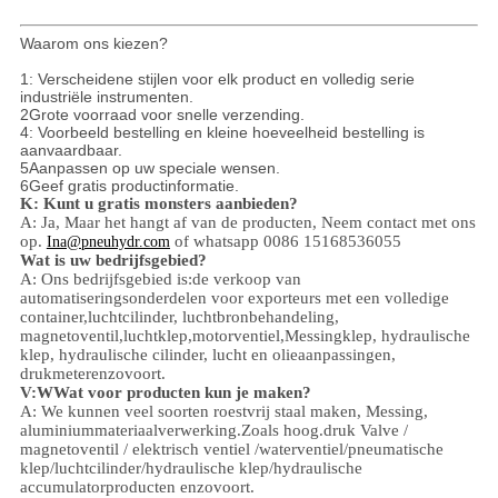
Waarom ons kiezen?
1: Verscheidene stijlen voor elk product en volledig serie
industriële instrumenten.
2Grote voorraad voor snelle verzending.
4: Voorbeeld bestelling en kleine hoeveelheid bestelling is
aanvaardbaar.
5Aanpassen op uw speciale wensen.
6Geef gratis productinformatie.
K: Kunt u gratis monsters aanbieden?
A: Ja,
Maar het hangt af van de producten,
Neem contact met ons
op.
of whatsapp 0086 15168536055
Ina@pneuhydr.com
Wat is uw bedrijfsgebied?
A: Ons bedrijfsgebied is:
de verkoop van
automatiseringsonderdelen voor exporteurs met een volledige
container,
luchtcilinder, luchtbronbehandeling,
magnetoventil,
luchtklep,
motorventiel,
Messingklep, hydraulische
klep, hydraulische cilinder,
lucht en olie
aanpassingen
,
drukmeter
enzovoort.
V:
W
Wat voor producten kun je maken?
A: We kunnen veel soorten roestvrij staal maken
,
Messing,
aluminium
materiaalverwerking.
Zoals hoog.
druk
Valve /
magnetoventil / elektrisch ventiel /
waterventiel/
pneumatische
klep
/
luchtcilinder
/hydraulische klep/hydraulische
accumulator
producten enzovoort.