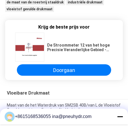
de maat van de roestvrij staaldruk
industriële drukmaat
vloeistof gevulde drukmaat
Krijg de beste prijs voor
De Stroommeter 12 van het hoge
Precisie Veranderlijke Gebied -
36VDC of 24VDC met
Hysterese/Herhaalbaarheid
Doorgaan
Vloeibare Drukmaat
Maat van de het Waterdruk van SM2SB 40B/van L de Vloeistof
Gevulde met twee Geschroefte Verbinding
+8615168536055 ina@pneuhydr.com
SM1SP de ééndelige Maat van de Verbindings Vloeibare Druk
met Geplooid Geval