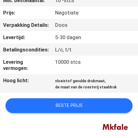
Min. bestelaantal:
10 -stcs
CONTACTEER
ONS
Prijs:
Negotiate
Verpakking Details:
Doos
NIEUWS
Levertijd:
5-30 dagen
Betalingscondities:
L/c, t/t
VERZOEK
OM EEN
Levering
10000 stcs
vermogen:
CITAAT
Hoog licht:
,
vloeistof gevulde drukmaat
de maat van de roestvrij staaldruk
SITEMAP
BESTE PRIJS
PRIVACYBELEID