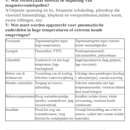
V: Wat veroorzaakt meestal de uitputting van
magnetoventielspellen?
A:Onjuiste spanning en hz, frequente schakeling, pilootkop die
vloeistof binnendringt, klepkern en veerproblemen,
milieu
warm,
zware trillingen, enz.
V:
Wat moet worden opgemerkt voor pneumatische
onderdelen in hoge temperaturen of extreem koude
omgevingen?
Focuspunt
Tegenmaatregelen tegen
Tegenmaatregelen tegen extreem
hoge temperaturen
koude omstandigheden
Gezegels
Fluorrubber, PTFE
Niettemperatuurnitril,
siliconenrubber, polyurethaan
Glijmiddel
Synthetisch vet met hoge
laagtemperatuurvet (laag gietpunt,
temperatuur (lage
lage viscositeit)
vluchtigheid)
Beheer van de
Versterking van de koeling,
Ultralage dauwpuntdrogen (koeling
luchttoevoer
efficiënte waterverwijdering
+ adsorptietype), warmte-tracering
Metalen onderdelen
Toegang tot reserve-
Selecteer materialen met lage
uitbreiding
temperatuursterkte, voorkom lekken
door koud krimpen
Beheerscomponenten
Hoog warmtebestendige
Installeer isolatie dozen, lokale
spoelen, warmteafvoer, laag
verwarming, voorkom koude
stroomverbruik
condensatie
Installatie
Houd het weg van
Vermijd blootstelling aan wind en
warmtebronnen, voeg
sneeuw, wikkel met warmte-isolatie
thermische isolatieplaten toe
materialen