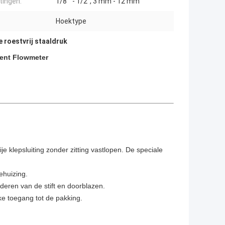
ingen:
1/8 " - 1/2", 3 mm - 12 mm
:
Hoektype
 roestvrij staaldruk
ment Flowmeter
rije klepsluiting zonder zitting vastlopen. De speciale
ehuizing.
eren van de stift en doorblazen.
jke toegang tot de pakking.