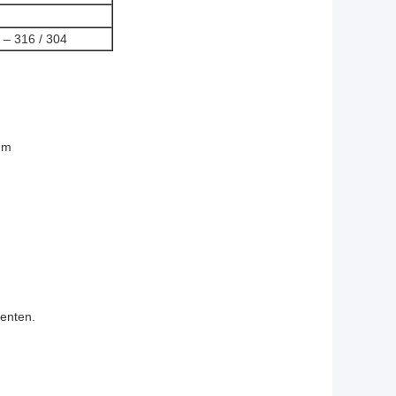
– 316 / 304
mm
menten.