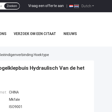
Vraag een offerte aan
|
Dutch
Zoeken
ONS
VERZOEK OM EEN CITAAT
NIEUWS
Beëindigenverbinding Hoektype
ogelklepbuis Hydraulisch Van de het
mst:
CHINA
Mkfale
ISO9001