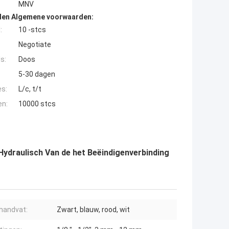
MNV
den Algemene voorwaarden:
:
10 -stcs
Negotiate
s:
Doos
5-30 dagen
es:
L/c, t/t
en:
10000 stcs
Hydraulisch Van de het Beëindigenverbinding
 handvat:
Zwart, blauw, rood, wit