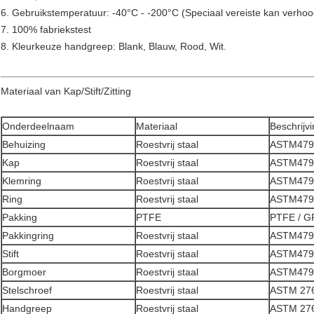
6. Gebruikstemperatuur: -40°C - -200°C (Speciaal vereiste kan verho
7. 100% fabriekstest
8. Kleurkeuze handgreep: Blank, Blauw, Rood, Wit.
Materiaal van Kap/Stift/Zitting
Onderdeelnaam
Materiaal
Beschrijv
Behuizing
Roestvrij staal
ASTM479 
Kap
Roestvrij staal
ASTM479 
Klemring
Roestvrij staal
ASTM479 
Ring
Roestvrij staal
ASTM479 
Pakking
PTFE
PTFE / G
Pakkingring
Roestvrij staal
ASTM479 
Stift
Roestvrij staal
ASTM479 
Borgmoer
Roestvrij staal
ASTM479 
Stelschroef
Roestvrij staal
ASTM 276
Handgreep
Roestvrij staal
ASTM 276