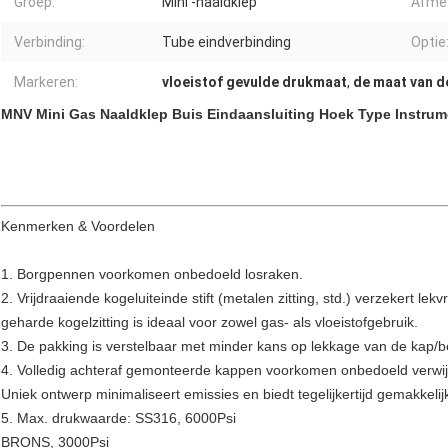
Groep:
Mini -naaldklep
Afmet
Verbinding:
Tube eindverbinding
Optie
Markeren:
vloeistof gevulde drukmaat
,
de maat van de
MNV Mini Gas Naaldklep Buis Eindaansluiting Hoek Type Instru
Kenmerken & Voordelen
1. Borgpennen voorkomen onbedoeld losraken.
2. Vrijdraaiende kogeluiteinde stift (metalen zitting, std.) verzekert lekv
geharde kogelzitting is ideaal voor zowel gas- als vloeistofgebruik.
3. De pakking is verstelbaar met minder kans op lekkage van de kap/b
4. Volledig achteraf gemonteerde kappen voorkomen onbedoeld verwijd
Uniek ontwerp minimaliseert emissies en biedt tegelijkertijd gemakkeli
5. Max. drukwaarde: SS316, 6000Psi
BRONS, 3000Psi