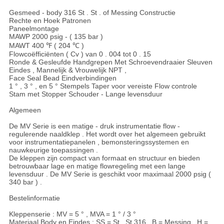
Gesmeed - body 316 St . St . of Messing Constructie
Rechte en Hoek Patronen
Paneelmontage
MAWP 2000 psig - ( 135 bar )
MAWT 400 ℉ ( 204 ℃ )
Flowcoëfficiënten ( Cv ) van 0 . 004 tot 0 . 15
Ronde & Gesleufde Handgrepen Met Schroevendraaier Sleuven
Eindes , Mannelijk & Vrouwelijk NPT ,
Face Seal Bead Eindverbindingen
1 ° , 3 ° , en 5 ° Stempels Taper voor vereiste Flow controle
Stam met Stopper Schouder - Lange levensduur
Algemeen
De MV Serie is een matige - druk instrumentatie flow -
regulerende naaldklep . Het wordt over het algemeen gebruikt
voor instrumentatiepanelen , bemonsteringssystemen en
nauwkeurige toepassingen .
De kleppen zijn compact van formaat en structuur en bieden
betrouwbaar lage en matige flowregeling met een lange
levensduur . De MV Serie is geschikt voor maximaal 2000 psig (
340 bar ) .
Bestelinformatie
Kleppenserie : MV = 5 ° , MVA = 1 ° / 3 °
Materiaal Body en Eindes : SS = St . St 316 , B = Messing , H =