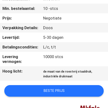
CONTACTEER
Min. bestelaantal:
10 -stcs
ONS
Prijs:
Negotiate
NIEUWS
Verpakking Details:
Doos
Levertijd:
5-30 dagen
VERZOEK
Betalingscondities:
L/c, t/t
OM EEN
CITAAT
Levering
10000 stcs
vermogen:
Hoog licht:
,
SITEMAP
de maat van de roestvrij staaldruk
industriële drukmaat
PRIVACYBELEID
BESTE PRIJS