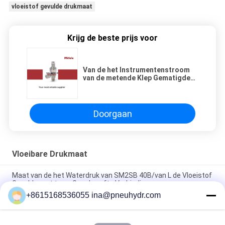
vloeistof gevulde drukmaat
Krijg de beste prijs voor
Van de het Instrumentenstroom
van de metende Klep Gematigde
Druk de Regelende Naaldklep
rechtstreeks en Hoek
Doorgaan
Vloeibare Drukmaat
Maat van de het Waterdruk van SM2SB 40B/van L de Vloeistof
Gevulde met twee Geschroefte Verbinding
+8615168536055 ina@pneuhydr.com
SM1SP de ééndelige Maat van de Verbindings Vloeibare Druk
met Geplooid Geval