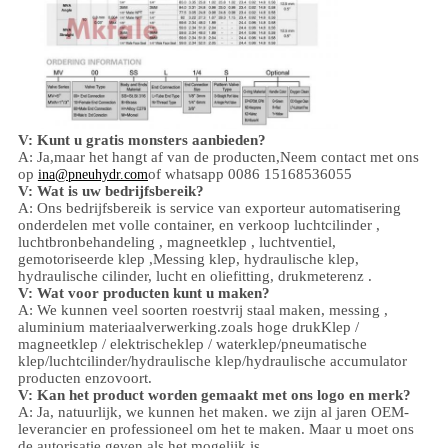
V: Kunt u gratis monsters aanbieden?
A: Ja,
maar het hangt af van de producten,
Neem contact met ons
op
of whatsapp 0086 15168536055
ina@pneuhydr.com
V: Wat is uw bedrijfsbereik?
A: Ons bedrijfsbereik is
service van exporteur automatisering
onderdelen met volle container, en verkoop
luchtcilinder ,
luchtbronbehandeling , magneetklep ,
luchtventiel,
gemotoriseerde klep ,
Messing klep, hydraulische klep,
hydraulische cilinder,
lucht en olie
fitting
, drukmeter
enz .
V:
W
at voor producten kunt u maken?
A: We kunnen veel soorten roestvrij staal maken
,
messing ,
aluminium
materiaalverwerking.
zoals hoge
druk
Klep /
magneetklep / elektrischeklep /
waterklep/
pneumatische
klep
/
luchtcilinder
/hydraulische klep/hydraulische accumulator
producten enzovoort.
V: Kan het product worden gemaakt met ons logo en merk?
A: Ja, natuurlijk, we kunnen het maken. we zijn al jaren OEM-
leverancier en professioneel om het te maken. Maar u moet ons
de autorisatie geven als het mogelijk is.