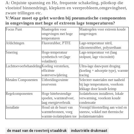
A: Onjuiste spanning en Hz, frequente schakeling, pilotkop die
vloeistof binnendringt, klepkern en veerprobleem,
omgeving
heet,
zware trillingen etc.
V:
Waar moet op gelet worden bij pneumatische componenten
in omgevingen met hoge of extreem lage temperaturen?
Focus Punt
Maatregelen voor
Maatregelen voor extreem koude
omgevingen met hoge
omgevingen
temperaturen
Afdichtingen
Fluororubber, PTFE
Lage-temperatuur nitril,
siliconenrubber, polyurethaan
Smering
Hoge-temperatuur
Lage-temperatuur vet (laag
synthetisch vet (lage
stolpunt, lage viscositeit)
volatiliteit)
Luchttoevoerbehandeling
Koeling versterken,
Ultra-lage dauwpunt droging
efficiënte
(koeling + adsorptie type), warmte
waterverwijdering
tracing
Metalen Componenten
Uitbreidingsruimte
Selecteer materialen met taaiheid
reserveren
bij lage temperaturen, voorkom
lekkage door koude krimp
Regelcomponenten
Hoge hittebestendige
Isolatieboxen installeren, lokale
spoelen, warmteafvoer,
verwarming, voorkom koude
laag energieverbruik
condensatie
Installatie
Houd uit de buurt van
Vermijd blootstelling aan wind en
warmtebronnen, voeg
sneeuw, wikkel met thermische
warmte-isolatieplaten toe
isolatiematerialen
de maat van de roestvrij staaldruk
industriële drukmaat