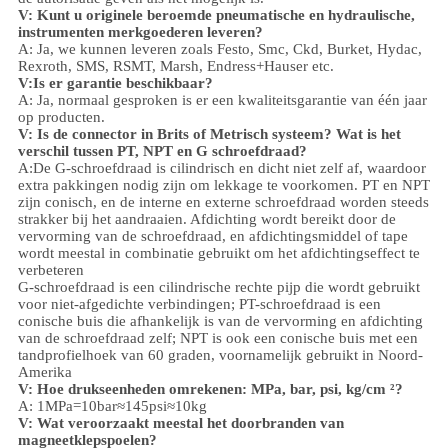
V: Kunt u originele beroemde pneumatische en hydraulische,
instrumenten merkgoederen leveren?
A: Ja, we kunnen leveren zoals Festo, Smc, Ckd, Burket, Hydac,
Rexroth, SMS, RSMT, Marsh, Endress+Hauser etc.
V:
Is er garantie beschikbaar?
A: Ja, normaal gesproken is er een kwaliteitsgarantie van één jaar
op producten.
V: Is de connector in Brits of Metrisch systeem? Wat is het
verschil tussen PT, NPT en G schroefdraad?
A:
De G-schroefdraad is cilindrisch en dicht niet zelf af, waardoor
extra pakkingen nodig zijn om lekkage te voorkomen. PT en NPT
zijn conisch, en de interne en externe schroefdraad worden steeds
strakker bij het aandraaien. Afdichting wordt bereikt door de
vervorming van de schroefdraad, en afdichtingsmiddel of tape
wordt meestal in combinatie gebruikt om het afdichtingseffect te
verbeteren
G-schroefdraad is een cilindrische rechte pijp die wordt gebruikt
voor niet-afgedichte verbindingen; PT-schroefdraad is een
conische buis die afhankelijk is van de vervorming en afdichting
van de schroefdraad zelf; NPT is ook een conische buis met een
tandprofielhoek van 60 graden, voornamelijk gebruikt in Noord-
Amerika
V: Hoe drukseenheden omrekenen: MPa, bar, psi, kg/cm ²?
A: 1MPa=10bar≈145psi≈10kg
V: Wat veroorzaakt meestal het doorbranden van
magneetklepspoelen?