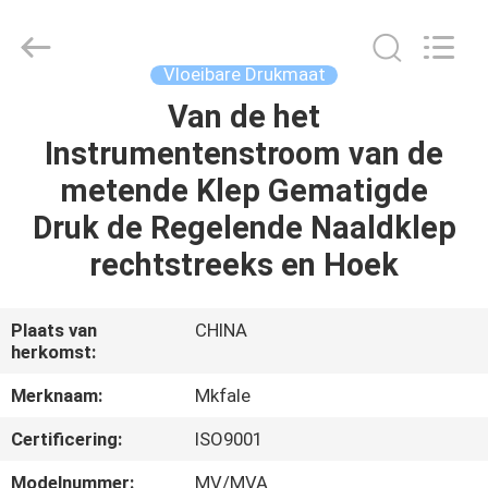
Sanmin
Import
And
Export
Co.,Ltd..
Vloeibare Drukmaat
All
Rights
Reserved.
Van de het
HUIS
Instrumentenstroom van de
PRODUCTEN
metende Klep Gematigde
Druk de Regelende Naaldklep
ONGEVEER
rechtstreeks en Hoek
ONS
Plaats van
CHINA
herkomst:
FABRIEKSREIS
Merknaam:
Mkfale
KWALITEITSCONTROLE
Certificering:
ISO9001
Modelnummer:
MV/MVA