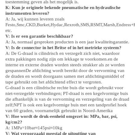
toestemming geven als het mogelijk is.
K: Kun je originele bekende pneumatische en hydraulische
instrumenten leveren?
A: Ja, wij kunnen leveren zoals
Festo,Smc,CKD,Burket,Hydac,Rexroth,SMS,RSMT,Marsh,Endress+
etc.
V:
Is er een garantie beschikbaar?
A: Ja, normaal gesproken producten is een jaar kwaliteitsgarantie.
V: Is de connector in het Britse of in het metrieke systeem?
A:
De G-draad is cilindrisch en verzegelt zich niet, waardoor
extra pakkingen nodig zijn om lekkage te voorkomen.en de
interne en externe draden worden steeds strakker als ze worden
gespannenDe afdichting wordt bereikt door de vervorming van
de draden en wordt doorgaans samen met afdichtingsmiddel of
tape gebruikt om het afdichtend effect te vergroten.
G-draad is een cilindrische rechte buis die wordt gebruikt voor
niet-verzegelde verbindingen; PT-draad is een kegelvormige buis
die afhankelijk is van de vervorming en verzegeling van de draad
zelf;NPT is ook een kegelvormige buis met een tandprofiel hoek
van 60 graden, voornamelijk gebruikt in Noord-Amerika
V: Hoe wordt de druk-eenheid omgezet in: MPa, bar, psi,
kg/cm2?
A: 1MPa=10bar≈145psi≈10kg
V: Wat veroorzaakt meestal de uitputting van