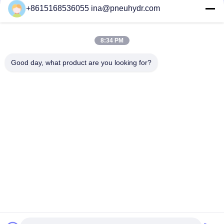
+8615168536055 ina@pneuhydr.com
De Hydraulische Accumulator die van de draadverbinding Klep
met Hoge druk tegenhouden
8:34 PM
Rechtstreekse de Overstromingsklep van de Koolstofstaal
absorbeert de Hydraulische Accumulator Trilling
Good day, what product are you looking for?
populaire categorieën
Alle
Pneumatische 
Pneumatische 
Magneetventiel
Impulsklep
De Pneumatische 
Pneumatische 
Klep Van Hoekseat
Luchtvibrator
De Klep Van De 
Het Smeermiddel 
Messingssolenoïde
Van De 
Filterregelgever
Pneumatische 
Pneumatische 
Luchtcilinder
Luchtmontage