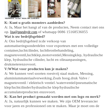
K: Kunt u gratis monsters aanbieden?
A: Ja,
Maar het hangt af van de producten,
Neem contact met ons
op.
of whatsapp 0086 15168536055
Ina@pneuhydr.com
Wat is uw bedrijfsgebied?
A: Ons bedrijfsgebied is:
de verkoop van
automatiseringsonderdelen voor exporteurs met een volledige
container,
luchtcilinder, luchtbronbehandeling,
magnetoventil,
luchtklep,
motorventiel,
Messingklep, hydraulische
klep, hydraulische cilinder,
lucht en olie
aanpassingen
,
drukmeter
enzovoort.
V:
W
Wat voor producten kun je maken?
A: We kunnen veel soorten roestvrij staal maken
,
Messing,
aluminium
materiaalverwerking.
Zoals hoog.
druk
Valve /
magnetoventil / elektrisch ventiel /
waterventiel/
pneumatische
klep
/
luchtcilinder
/hydraulische klep/hydraulische
accumulator
producten enzovoort.
K: Kan het product gemaakt worden met ons logo en merk?
A: Ja, natuurlijk kunnen we maken. We zijn OEM leverancier
voor jaren en professioneel om te maken. Maar je moet ons de