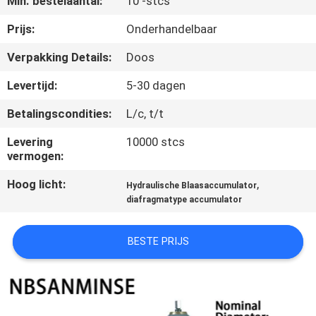
Min. bestelaantal:
10 -stcs
CONTACTEER
ONS
Prijs:
Onderhandelbaar
Verpakking Details:
Doos
NIEUWS
Levertijd:
5-30 dagen
Betalingscondities:
L/c, t/t
VERZOEK
OM EEN
Levering
10000 stcs
vermogen:
CITAAT
Hoog licht:
,
Hydraulische Blaasaccumulator
diafragmatype accumulator
SITEMAP
BESTE PRIJS
PRIVACYBELEID