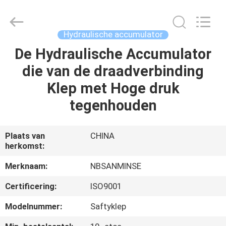
Sanmin
Import
And
Export
Co.,Ltd..
Hydraulische accumulator
All
Rights
Reserved.
De Hydraulische Accumulator
HUIS
die van de draadverbinding
PRODUCTEN
Klep met Hoge druk
tegenhouden
ONGEVEER
ONS
Plaats van
CHINA
herkomst:
FABRIEKSREIS
Merknaam:
NBSANMINSE
Certificering:
ISO9001
KWALITEITSCONTROLE
Modelnummer:
Saftyklep