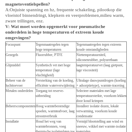
magnetoventielspellen?
A:Onjuiste spanning en hz, frequente schakeling, pilootkop die
vloeistof binnendringt, klepkern en veerproblemen,
milieu
warm,
zware trillingen, enz.
V:
Wat moet worden opgemerkt voor pneumatische
onderdelen in hoge temperaturen of extreem koude
omgevingen?
Focuspunt
Tegenmaatregelen tegen
Tegenmaatregelen tegen extreem
hoge temperaturen
koude omstandigheden
Gezegels
Fluorrubber, PTFE
Niettemperatuurnitril,
siliconenrubber, polyurethaan
Glijmiddel
Synthetisch vet met hoge
laagtemperatuurvet (laag gietpunt,
temperatuur (lage
lage viscositeit)
vluchtigheid)
Beheer van de
Versterking van de koeling,
Ultralage dauwpuntdrogen (koeling
luchttoevoer
efficiënte waterverwijdering
+ adsorptietype), warmte-tracering
Metalen onderdelen
Toegang tot reserve-
Selecteer materialen met lage
uitbreiding
temperatuursterkte, voorkom lekken
door koud krimpen
Beheerscomponenten
Hoog warmtebestendige
Installeer isolatie dozen, lokale
spoelen, warmteafvoer, laag
verwarming, voorkom koude
stroomverbruik
condensatie
Installatie
Houd het weg van
Vermijd blootstelling aan wind en
warmtebronnen, voeg
sneeuw, wikkel met warmte-isolatie
thermische isolatieplaten toe
materialen