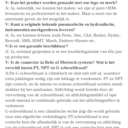
V: Kan het product worden gemaakt met ons logo en merk?
A: Ja, natuurlijk, we kunnen het maken. we zijn al jaren OEM-
leverancier en professioneel in het maken. Maar u moet ons de
autorisatie geven als het mogelijk is.
V: Kunt u originele bekende pneumatische en hydraulische,
instrumenten merkgoederen leveren?
A: Ja, we kunnen leveren zoals Festo, Smc, Ckd, Burket, Hydac,
Rexroth, SMS, RSMT, Marsh, Endress+Hauser etc.
V:
Is er een garantie beschikbaar?
A: Ja, normaal gesproken is er een kwaliteitsgarantie van één jaar
op producten.
V: Is de connector in Brits of Metrisch systeem? Wat is het
verschil tussen PT, NPT en G schroefdraad?
A:
De G-schroefdraad is cilindrisch en sluit niet zelf af, waardoor
extra pakkingen nodig zijn om lekkage te voorkomen. PT en NPT
zijn conisch, en de interne en externe schroefdraad worden steeds
strakker bij het aandraaien. Afdichting wordt bereikt door de
vervorming van de schroefdraad, en afdichtingsmiddel of tape
wordt meestal in combinatie gebruikt om het afdichtingseffect te
verbeteren
G-schroefdraad is een cilindrische rechte pijp die wordt gebruikt
voor niet-afgedichte verbindingen; PT-schroefdraad is een
conische buis die afhankelijk is van de vervorming en afdichting
van de schroefdraad zelf; NPT is ook een conische buis met een