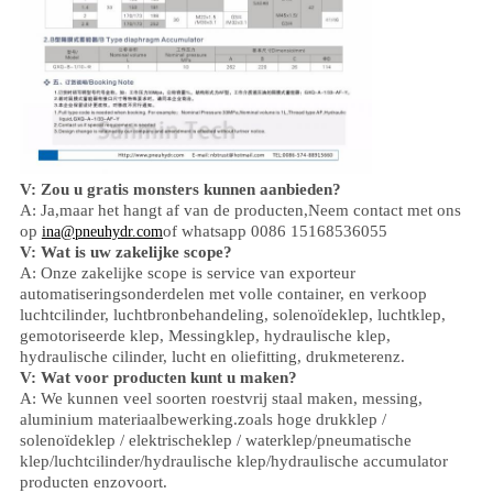
V: Zou u gratis monsters kunnen aanbieden?
A: Ja,
maar het hangt af van de producten,
Neem contact met ons
op
of whatsapp 0086 15168536055
ina@pneuhydr.com
V: Wat is uw zakelijke scope?
A: Onze zakelijke scope is
service van exporteur
automatiseringsonderdelen met volle container, en verkoop
luchtcilinder, luchtbronbehandeling, solenoïdeklep,
luchtklep,
gemotoriseerde klep,
Messingklep, hydraulische klep,
hydraulische cilinder,
lucht en olie
fitting
, drukmeter
enz.
V:
W
at voor producten kunt u maken?
A: We kunnen veel soorten roestvrij staal maken
,
messing,
aluminium
materiaalbewerking.
zoals hoge
druk
klep /
solenoïdeklep / elektrischeklep /
waterklep/
pneumatische
klep
/
luchtcilinder
/hydraulische klep/hydraulische accumulator
producten enzovoort.