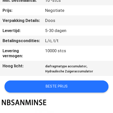
Min. bestelaantal:
10 -stcs
CONTACTEER
ONS
Prijs:
Negotiate
Verpakking Details:
Doos
NIEUWS
Levertijd:
5-30 dagen
Betalingscondities:
L/c, t/t
VERZOEK
OM EEN
Levering
10000 stcs
vermogen:
CITAAT
Hoog licht:
,
diafragmatype accumulator
Hydraulische Zuigeraccumulator
SITEMAP
BESTE PRIJS
PRIVACYBELEID