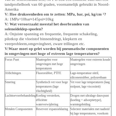
tandprofielhoek van 60 graden, voornamelijk gebruikt in Noord-
Amerika
V: Hoe drukseenheden om te zetten: MPa, bar, psi, kg/cm ²?
A: 1MPa=10bar≈145psi≈10kg
V: Wat veroorzaakt meestal het doorbranden van
solenoïdeklep-spoelen?
A: Onjuiste spanning en frequentie, frequente schakeling,
pilotkop die vloeistof binnendringt, klepkern en
veerprobleem,
omgeving
heet, zware trillingen etc.
V:
Waar moet op gelet worden bij pneumatische componenten
in omgevingen met hoge of extreem lage temperaturen?
Focus Punt
Maatregelen voor
Maatregelen voor extreem koude
omgevingen met hoge
omgevingen
temperaturen
Afdichtingen
Fluororubber, PTFE
Lage-temperatuur nitril,
siliconenrubber, polyurethaan
Smering
Synthetisch vet voor hoge
Vet voor lage temperaturen (laag
temperaturen (lage
stolpunt, lage viscositeit)
vluchtigheid)
Luchttoevoerbehandeling
Koeling versterken,
Drogen met ultralage dauwpunt
efficiënte
(koeling + adsorptietype),
waterverwijdering
warmtegeleiding
Metalen Componenten
Reserveer expansieklaring
Selecteer materialen met taaiheid
bij lage temperaturen, voorkom