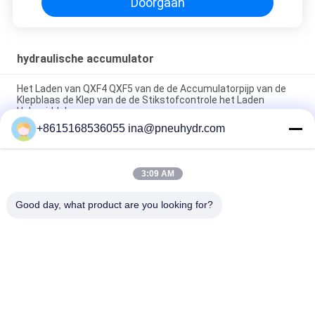
Doorgaan
hydraulische accumulator
Het Laden van QXF4 QXF5 van de de Accumulatorpijp van de
Klepblaas de Klep van de de Stikstofcontrole het Laden
Hulpmiddelen
+8615168536055 ina@pneuhydr.com
De Hydraulische Accumulator die van de draadverbinding Klep
met Hoge druk tegenhouden
3:09 AM
Rechtstreekse de Overstromingsklep van de Koolstofstaal
absorbeert de Hydraulische Accumulator Trilling
Good day, what product are you looking for?
populaire categorieën
Alle
Pneumatische 
Pneumatische 
Magneetventiel
Impulsklep
De Pneumatische 
Pneumatische 