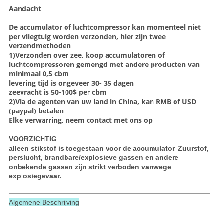
Aandacht
De
accumulator of luchtcompressor
kan momenteel niet
per vliegtuig worden verzonden,
hier zijn twee
verzendmethoden
1)
Verzonden over zee
, koop accumulatoren of
luchtcompressoren gemengd met andere producten van
minimaal 0,5 cbm
levering
tijd is ongeveer
30- 35 dagen
zeevracht is
50-100$ per cbm
2)
Via de agenten van uw land in China
, kan RMB of USD
(paypal) betalen
Elke verwarring, neem contact met ons op
VOORZICHTIG
alleen stikstof is toegestaan voor de accumulator. Zuurstof,
perslucht,
brandbare/explosieve gassen en andere
onbekende gassen zijn strikt verboden vanwege
explosiegevaar.
Algemene Beschrijving