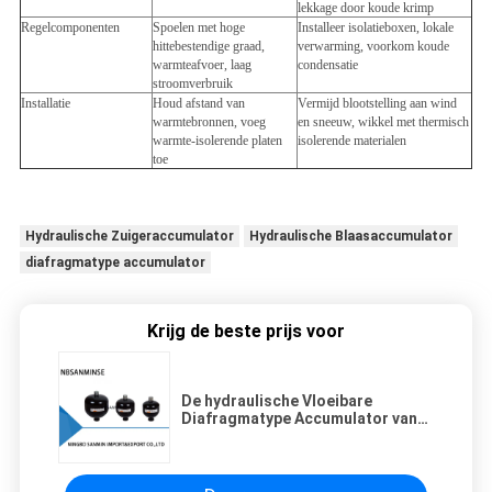
lekkage door koude krimp
Regelcomponenten
Spoelen met hoge
Installeer isolatieboxen, lokale
hittebestendige graad,
verwarming, voorkom koude
warmteafvoer, laag
condensatie
stroomverbruik
Installatie
Houd afstand van
Vermijd blootstelling aan wind
warmtebronnen, voeg
en sneeuw, wikkel met thermisch
warmte-isolerende platen
isolerende materialen
toe
Hydraulische Zuigeraccumulator
Hydraulische Blaasaccumulator
diafragmatype accumulator
Krijg de beste prijs voor
De hydraulische Vloeibare
Diafragmatype Accumulator van
het de Landbouwmalen van het
Accumulatorschip