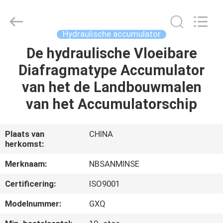
Sanmin
Import
And
Export
Co.,Ltd..
Hydraulische accumulator
All
Rights
Reserved.
De hydraulische Vloeibare
HUIS
Diafragmatype Accumulator
PRODUCTEN
van het de Landbouwmalen
van het Accumulatorschip
ONGEVEER
ONS
Plaats van
CHINA
herkomst:
FABRIEKSREIS
Merknaam:
NBSANMINSE
Certificering:
ISO9001
KWALITEITSCONTROLE
Modelnummer:
GXQ