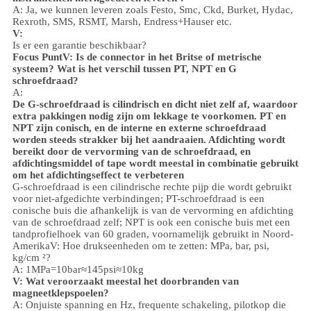
A: Ja, we kunnen leveren zoals Festo, Smc, Ckd, Burket, Hydac,
Rexroth, SMS, RSMT, Marsh, Endress+Hauser etc.
V:
Is er een garantie beschikbaar?
Focus Punt
V: Is de connector in het Britse of metrische
systeem? Wat is het verschil tussen PT, NPT en G
schroefdraad?
A:
De G-schroefdraad is cilindrisch en dicht niet zelf af, waardoor
extra pakkingen nodig zijn om lekkage te voorkomen. PT en
NPT zijn conisch, en de interne en externe schroefdraad
worden steeds strakker bij het aandraaien. Afdichting wordt
bereikt door de vervorming van de schroefdraad, en
afdichtingsmiddel of tape wordt meestal in combinatie gebruikt
om het afdichtingseffect te verbeteren
G-schroefdraad is een cilindrische rechte pijp die wordt gebruikt
voor niet-afgedichte verbindingen; PT-schroefdraad is een
conische buis die afhankelijk is van de vervorming en afdichting
van de schroefdraad zelf; NPT is ook een conische buis met een
tandprofielhoek van 60 graden, voornamelijk gebruikt in Noord-
Amerika
V: Hoe drukseenheden om te zetten: MPa, bar, psi,
kg/cm ²?
A: 1MPa=10bar≈145psi≈10kg
V: Wat veroorzaakt meestal het doorbranden van
magneetklepspoelen?
A: Onjuiste spanning en Hz, frequente schakeling, pilotkop die