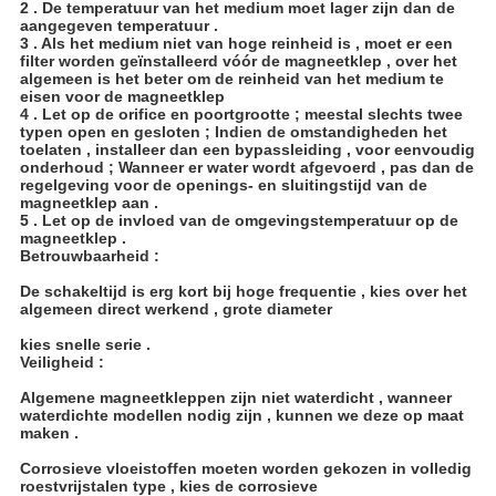
2 . De temperatuur van het medium moet lager zijn dan de
aangegeven temperatuur .
3 . Als het medium niet van hoge reinheid is , moet er een
filter worden geïnstalleerd vóór de magneetklep , over het
algemeen is het beter om de reinheid van het medium te
eisen voor de magneetklep
4 . Let op de orifice en poortgrootte ; meestal slechts twee
typen open en gesloten ; Indien de omstandigheden het
toelaten , installeer dan een bypassleiding , voor eenvoudig
onderhoud ; Wanneer er water wordt afgevoerd , pas dan de
regelgeving voor de openings- en sluitingstijd van de
magneetklep aan .
5 . Let op de invloed van de omgevingstemperatuur op de
magneetklep .
Betrouwbaarheid :
De schakeltijd is erg kort bij hoge frequentie , kies over het
algemeen direct werkend , grote diameter
kies snelle serie .
Veiligheid :
Algemene magneetkleppen zijn niet waterdicht , wanneer
waterdichte modellen nodig zijn , kunnen we deze op maat
maken .
Corrosieve vloeistoffen moeten worden gekozen in volledig
roestvrijstalen type , kies de corrosieve