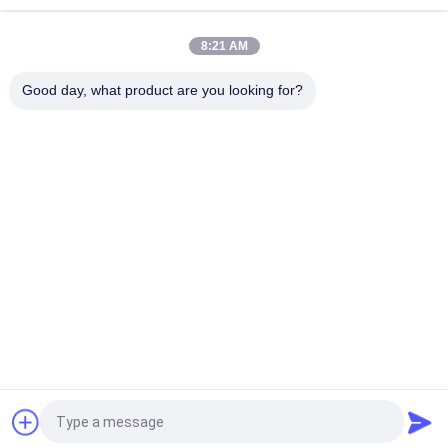
Water de Rechtstreekse Solenoïde
8:21 AM
Z6 Anti opent de Explosie Gesmede Klep van de
Messingssolenoïde normaal Temperatuur 0 - 65 ℃
Good day, what product are you looking for?
populaire categorieën
Alle
Pneumatische 
Pneumatische 
Magneetventiel
Impulsklep
De Pneumatische 
Pneumatische 
Klep Van Hoekseat
Luchtvibrator
De Klep Van De 
Het Smeermiddel 
Messingssolenoïde
Van De 
Filterregelgever
Pneumatische 
Pneumatische 
Luchtcilinder
Luchtmontage
Vraag een offerte aan