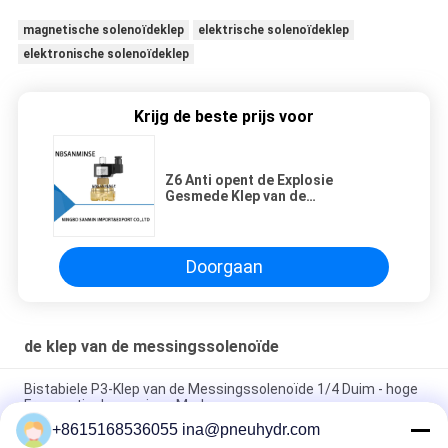
magnetische solenoïdeklep
elektrische solenoïdeklep
elektronische solenoïdeklep
Krijg de beste prijs voor
Z6 Anti opent de Explosie
Gesmede Klep van de
Messingssolenoïde normaal
Temperatuur 0 - 65 ℃
Doorgaan
de klep van de messingssolenoïde
Bistabiele P3-Klep van de Messingssolenoïde 1/4 Duim - hoge
Frequentienbsanminse Merk
+8615168536055 ina@pneuhydr.com
Z4 de Kleppen van de Roestvrij staalsolenoïde voor Klep van de