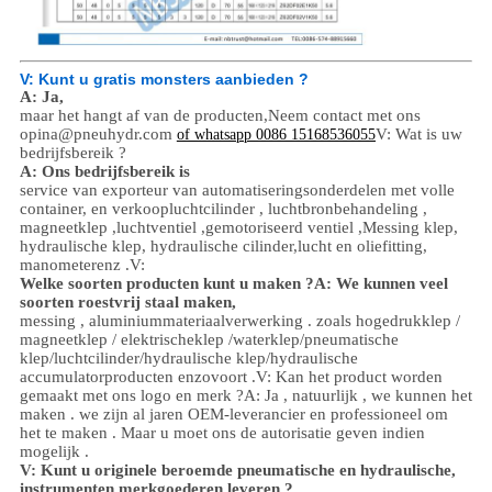
V: Kunt u gratis monsters aanbieden ?
A: Ja,
maar het hangt af van de producten,
Neem contact met ons
op
ina@pneuhydr.com
V: Wat is uw
of whatsapp 0086 15168536055
bedrijfsbereik ?
A: Ons bedrijfsbereik is
service van exporteur van automatiseringsonderdelen met volle
container, en verkoop
luchtcilinder , luchtbronbehandeling ,
magneetklep ,
luchtventiel ,
gemotoriseerd ventiel ,
Messing klep,
hydraulische klep, hydraulische cilinder,
lucht en olie
fitting
,
manometer
enz .
V:
Welke soorten producten kunt u maken ?
A: We kunnen veel
soorten roestvrij staal maken
,
messing , aluminium
materiaalverwerking .
zoals hoge
druk
klep /
magneetklep / elektrischeklep /
waterklep/
pneumatische
klep
/
luchtcilinder
/hydraulische klep/hydraulische
accumulator
producten enzovoort .
V: Kan het product worden
gemaakt met ons logo en merk ?
A: Ja , natuurlijk , we kunnen het
maken . we zijn al jaren OEM-leverancier en professioneel om
het te maken . Maar u moet ons de autorisatie geven indien
mogelijk .
V: Kunt u originele beroemde pneumatische en hydraulische,
instrumenten merkgoederen leveren ?