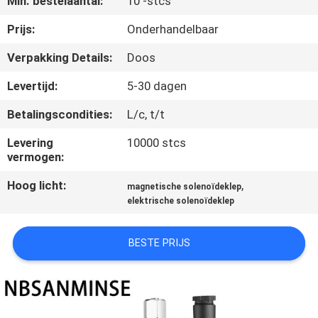
Min. bestelaantal:
10 -stcs
CONTACTEER
ONS
Prijs:
Onderhandelbaar
Verpakking Details:
Doos
NIEUWS
Levertijd:
5-30 dagen
Betalingscondities:
L/c, t/t
VERZOEK
OM EEN
Levering
10000 stcs
vermogen:
CITAAT
Hoog licht:
,
magnetische solenoïdeklep
elektrische solenoïdeklep
SITEMAP
BESTE PRIJS
PRIVACYBELEID