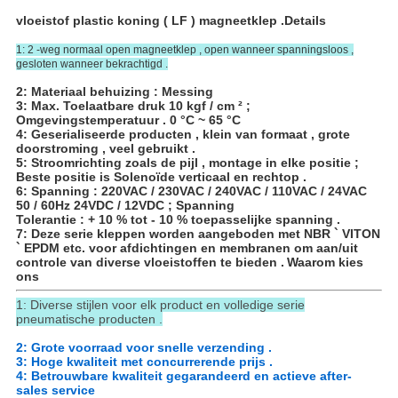
vloeistof plastic koning ( LF ) magneetklep .
Details
1: 2 -weg normaal open magneetklep , open wanneer spanningsloos ,
gesloten wanneer bekrachtigd .
2: Materiaal behuizing : Messing
3: Max. Toelaatbare druk 10 kgf / cm ² ;
Omgevingstemperatuur . 0 °C ~ 65 °C
4: Geserialiseerde producten , klein van formaat , grote
doorstroming , veel gebruikt .
5: Stroomrichting zoals de pijl , montage in elke positie ;
Beste positie is Solenoïde verticaal en rechtop .
6: Spanning : 220VAC / 230VAC / 240VAC / 110VAC / 24VAC
50 / 60Hz 24VDC / 12VDC ; Spanning
Tolerantie : + 10 % tot - 10 % toepasselijke spanning .
7: Deze serie kleppen worden aangeboden met NBR ` VITON
` EPDM etc. voor afdichtingen en membranen om aan/uit
controle van diverse vloeistoffen te bieden .
Waarom kies
ons
1: Diverse stijlen voor elk product en volledige serie
pneumatische producten .
2: Grote voorraad voor snelle verzending .
3: Hoge kwaliteit met concurrerende prijs .
4: Betrouwbare kwaliteit gegarandeerd en actieve after-
sales service