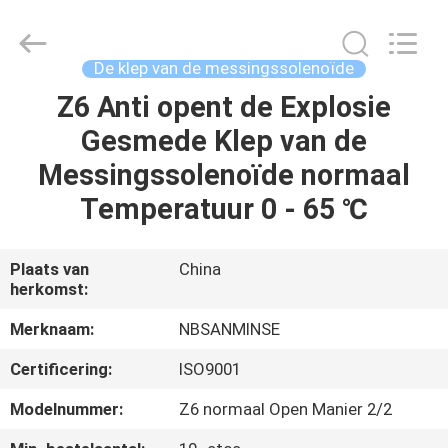
Sanmin
Import
And
Export
Co.,Ltd..
De klep van de messingssolenoïde
All
Rights
Reserved.
Z6 Anti opent de Explosie
HUIS
Gesmede Klep van de
PRODUCTEN
Messingssolenoïde normaal
Temperatuur 0 - 65 ℃
ONGEVEER
ONS
Plaats van
China
herkomst:
FABRIEKSREIS
Merknaam:
NBSANMINSE
Certificering:
ISO9001
KWALITEITSCONTROLE
Modelnummer:
Z6 normaal Open Manier 2/2