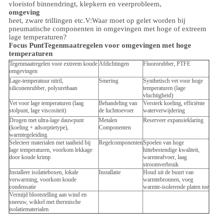
vloeistof binnendringt, klepkern en veerprobleem,
omgeving
heet, zware trillingen etc.
V:
Waar moet op gelet worden bij
pneumatische componenten in omgevingen met hoge of extreem
lage temperaturen?
Focus Punt
Tegenmaatregelen voor omgevingen met hoge
temperaturen
Tegenmaatregelen voor extreem koude
Afdichtingen
Fluororubber, PTFE
omgevingen
Lage-temperatuur nitril,
Smering
Synthetisch vet voor hoge
siliconenrubber, polyurethaan
temperaturen (lage
vluchtigheid)
Vet voor lage temperaturen (laag
Behandeling van
Versterk koeling, efficiënte
stolpunt, lage viscositeit)
de luchttoevoer
waterverwijdering
Drogen met ultra-lage dauwpunt
Metalen
Reserveer expansieklaring
(koeling + adsorptietype),
Componenten
warmtegeleiding
Selecteer materialen met taaiheid bij
Regelcomponenten
Spoelen van hoge
lage temperaturen, voorkom lekkage
hittebestendige kwaliteit,
door koude krimp
warmteafvoer, laag
stroomverbruik
Installeer isolatieboxen, lokale
Installatie
Houd uit de buurt van
verwarming, voorkom koude
warmtebronnen, voeg
condensatie
warmte-isolerende platen toe
Vermijd blootstelling aan wind en
sneeuw, wikkel met thermische
isolatiematerialen