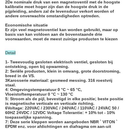
2De nominale druk van een magnetoventil met de hoogste
kalibratie moet hoger zijn dan de hoogste druk in de
pijpleiding, anders zal de levensduur verkort worden of
andere onverwachte omstandigheden optreden.
Economische situatie
Er zijn veel magnetoventiel kan worden gebruikt, maar op
basis van kan voldoen aan de bovenstaande drie
voorwaarden, moet de meest zuinige producten te kiezen
Detail
1- Tweevoudig gesloten elektrisch ventiel, gesloten bij
ontsteking, open bij opwarming.
2: Seriële producten, klein in omvang, grote doorstroming,
breed in de VS.
3Karosserie materiaal: gesmeed messing. 316 roestvrij
staal.
4: Omgevingstemperatuur 0 °C ~ 65 °C,
Vloeistoftemperatuur 0 °C ~ 130 °C
5: Stroom als de pijl, bevestigd in elke positie; beste positie
is magnetische verticale en verticale richting.
6Voltage: 220VAC / 230VAC / 240VAC / 110VAC / 24VAC 50 /
60HZ 24VDC / 12VDC Voltage Tolerantie: + 10% tot - 10%
toepasselijke spanning.
7: Deze serie kleppen worden aangeboden NBR ` VITON `
EPDM enz. voor afdichtingen en diafragma om aan-uit