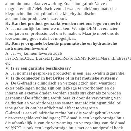
aluminium
materiaalverwerking.
Zoals hoog.
druk
Valve /
magnetoventil / elektrisch ventiel /
waterventiel/
pneumatische
klep
/
luchtcilinder
/hydraulische klep/hydraulische
accumulator
producten enzovoort.
K: Kan het product gemaakt worden met ons logo en merk?
A: Ja, natuurlijk kunnen we maken. We zijn OEM leverancier
voor jaren en professioneel om te maken. Maar je moet ons de
toestemming geven als het mogelijk is.
K: Kun je originele bekende pneumatische en hydraulische
instrumenten leveren?
A: Ja, wij kunnen leveren zoals
Festo,Smc,CKD,Burket,Hydac,Rexroth,SMS,RSMT,Marsh,Endress+
etc.
V:
Is er een garantie beschikbaar?
A: Ja, normaal gesproken producten is een jaar kwaliteitsgarantie.
V: Is de connector in het Britse of in het metrieke systeem?
A:
De G-draad is cilindrisch en verzegelt zich niet, waardoor
extra pakkingen nodig zijn om lekkage te voorkomen.en de
interne en externe draden worden steeds strakker als ze worden
gespannenDe afdichting wordt bereikt door de vervorming van
de draden en wordt doorgaans samen met afdichtingsmiddel of
tape gebruikt om het afdichtend effect te vergroten.
G-draad is een cilindrische rechte buis die wordt gebruikt voor
niet-verzegelde verbindingen; PT-draad is een kegelvormige buis
die afhankelijk is van de vervorming en verzegeling van de draad
zelf;NPT is ook een kegelvormige buis met een tandprofiel hoek