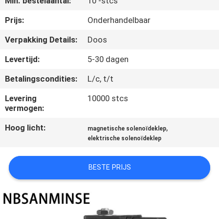
Min. bestelaantal:
10 -stcs
CONTACTEER
ONS
Prijs:
Onderhandelbaar
Verpakking Details:
Doos
NIEUWS
Levertijd:
5-30 dagen
Betalingscondities:
L/c, t/t
VERZOEK
OM EEN
Levering
10000 stcs
vermogen:
CITAAT
Hoog licht:
,
magnetische solenoïdeklep
elektrische solenoïdeklep
SITEMAP
BESTE PRIJS
PRIVACYBELEID