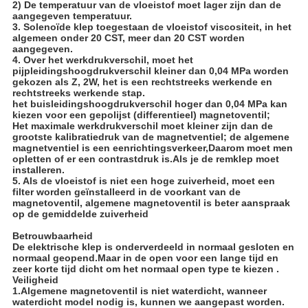
2) De temperatuur van de vloeistof moet lager zijn dan de
aangegeven temperatuur.
3. Solenoïde klep toegestaan de vloeistof viscositeit, in het
algemeen onder 20 CST, meer dan 20 CST worden
aangegeven.
4. Over het werkdrukverschil, moet het
pijpleidingshoogdrukverschil kleiner dan 0,04 MPa worden
gekozen als Z, 2W, het is een rechtstreeks werkende en
rechtstreeks werkende stap.
het buisleidingshoogdrukverschil hoger dan 0,04 MPa kan
kiezen voor een gepolijst (differentieel) magnetoventil;
Het maximale werkdrukverschil moet kleiner zijn dan de
grootste kalibratiedruk van de magnetventiel; de algemene
magnetventiel is een eenrichtingsverkeer,Daarom moet men
opletten of er een contrastdruk is.Als je de remklep moet
installeren.
5. Als de vloeistof is niet een hoge zuiverheid, moet een
filter worden geïnstalleerd in de voorkant van de
magnetoventil, algemene magnetoventil is beter aanspraak
op de gemiddelde zuiverheid
Betrouwbaarheid
De elektrische klep is onderverdeeld in normaal gesloten en
normaal geopend.Maar in de open voor een lange tijd en
zeer korte tijd dicht om het normaal open type te kiezen .
Veiligheid
1.Algemene magnetoventil is niet waterdicht, wanneer
waterdicht model nodig is, kunnen we aangepast worden.