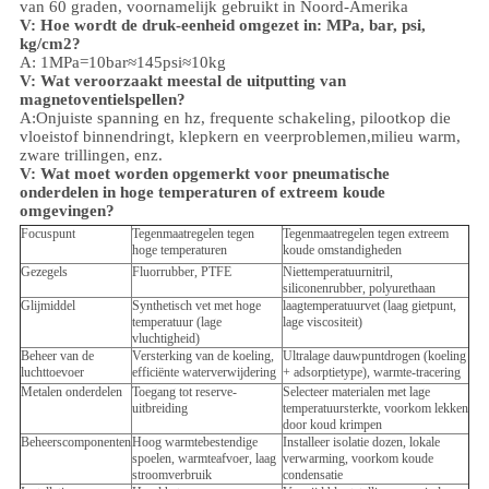
van 60 graden, voornamelijk gebruikt in Noord-Amerika
V: Hoe wordt de druk-eenheid omgezet in: MPa, bar, psi,
kg/cm2?
A: 1MPa=10bar≈145psi≈10kg
V: Wat veroorzaakt meestal de uitputting van
magnetoventielspellen?
A:Onjuiste spanning en hz, frequente schakeling, pilootkop die
vloeistof binnendringt, klepkern en veerproblemen,
milieu
warm,
zware trillingen, enz.
V:
Wat moet worden opgemerkt voor pneumatische
onderdelen in hoge temperaturen of extreem koude
omgevingen?
Focuspunt
Tegenmaatregelen tegen
Tegenmaatregelen tegen extreem
hoge temperaturen
koude omstandigheden
Gezegels
Fluorrubber, PTFE
Niettemperatuurnitril,
siliconenrubber, polyurethaan
Glijmiddel
Synthetisch vet met hoge
laagtemperatuurvet (laag gietpunt,
temperatuur (lage
lage viscositeit)
vluchtigheid)
Beheer van de
Versterking van de koeling,
Ultralage dauwpuntdrogen (koeling
luchttoevoer
efficiënte waterverwijdering
+ adsorptietype), warmte-tracering
Metalen onderdelen
Toegang tot reserve-
Selecteer materialen met lage
uitbreiding
temperatuursterkte, voorkom lekken
door koud krimpen
Beheerscomponenten
Hoog warmtebestendige
Installeer isolatie dozen, lokale
spoelen, warmteafvoer, laag
verwarming, voorkom koude
stroomverbruik
condensatie