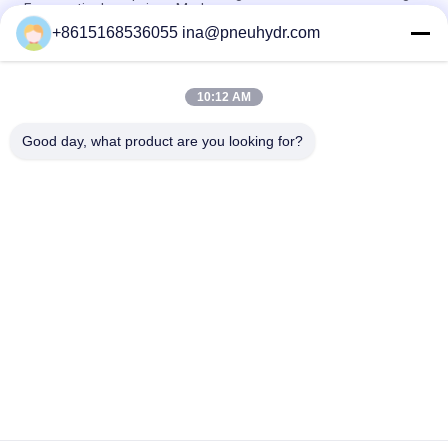
Frequentienbsanminse Merk
+8615168536055 ina@pneuhydr.com
Z4 de Kleppen van de Roestvrij staalsolenoïde voor Klep van de
Water de Rechtstreekse Solenoïde
10:12 AM
Z6 Anti opent de Explosie Gesmede Klep van de
Messingssolenoïde normaal Temperatuur 0 - 65 ℃
Good day, what product are you looking for?
populaire categorieën
Alle
Pneumatische 
Pneumatische 
Magneetventiel
Impulsklep
De Pneumatische 
Pneumatische 
Klep Van Hoekseat
Luchtvibrator
De Klep Van De 
Het Smeermiddel 
Messingssolenoïde
Van De 
Filterregelgever
Pneumatische 
Pneumatische 
Luchtcilinder
Luchtmontage