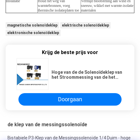
Installatie
Houd het weg van
Vermijd blootstelling aan wind en
warmtebronnen, voeg
sneeuw, wikkel met warmte-isolatie
thermische isolatieplaten toe
materialen
magnetische solenoïdeklep
elektrische solenoïdeklep
elektronische solenoïdeklep
Krijg de beste prijs voor
Hoge van de de Solenoïdeklep van
het Stroommessing van de het
Diafragmasolenoïde de Klepp1
Compacte Reeks
Doorgaan
de klep van de messingssolenoïde
Bistabiele P3-Klep van de Messingssolenoïde 1/4 Duim - hoge