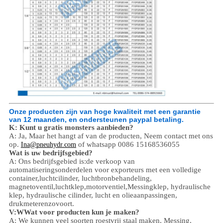
Onze producten zijn van hoge kwaliteit met een garantie
van 12 maanden, en ondersteunen paypal betaling.
K: Kunt u gratis monsters aanbieden?
A: Ja,
Maar het hangt af van de producten,
Neem contact met ons
op.
of whatsapp 0086 15168536055
Ina@pneuhydr.com
Wat is uw bedrijfsgebied?
A: Ons bedrijfsgebied is:
de verkoop van
automatiseringsonderdelen voor exporteurs met een volledige
container,
luchtcilinder, luchtbronbehandeling,
magnetoventil,
luchtklep,
motorventiel,
Messingklep, hydraulische
klep, hydraulische cilinder,
lucht en olie
aanpassingen
,
drukmeter
enzovoort.
V:
W
Wat voor producten kun je maken?
A: We kunnen veel soorten roestvrij staal maken
,
Messing,