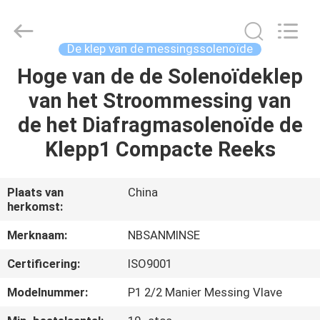
Sanmin
Import
And
Export
Co.,Ltd..
De klep van de messingssolenoïde
All
Rights
Reserved.
Hoge van de de Solenoïdeklep
HUIS
van het Stroommessing van
PRODUCTEN
de het Diafragmasolenoïde de
Klepp1 Compacte Reeks
ONGEVEER
ONS
Plaats van
China
herkomst:
FABRIEKSREIS
Merknaam:
NBSANMINSE
Certificering:
ISO9001
KWALITEITSCONTROLE
Modelnummer:
P1 2/2 Manier Messing Vlave