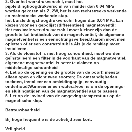
2. Over het werkdrukverschil, moet het
pijpleidinghoogdrukverschil van minder dan 0,04 MPa
worden gekozen als Z, 2W, het is een rechtstreeks werkende
en rechtstreeks werkende stap.
het buisleidingshoogdrukverschil hoger dan 0,04 MPa kan
kiezen voor een gepolijst (differentieel) magnetoventil;
Het maximale werkdrukverschil moet kleiner zijn dan de
grootste kalibratiedruk van de magnetventiel; de algemene
magnetventiel is een eenrichtingsverkeer,Daarom moet men
opletten of er een contrastdruk is.Als je de remklep moet
installeren.
3. Als de vloeistof is niet hoog schoonheid, moet worden
geïnstalleerd een filter in de voorkant van de magnetventiel,
algemene magnetventiel is beter te claimen op
middelmatige schoonheid
4. Let op de opening en de grootte van de poort; meestal
alleen open en dicht twee soorten; De omstandigheden
toelaten, installeer een omleidingspijp, eenvoudig
onderhoud;Wanneer er een waterafvoer is om de openings-
en sluitingstijden van de magnetoventiel aan te passen .
5. Let op de invloed van de omgevingstemperatuur op de
magnetische klep.
Betrouwbaarheid
Bij hoge frequentie is de actietijd zeer kort.
Veiligheid