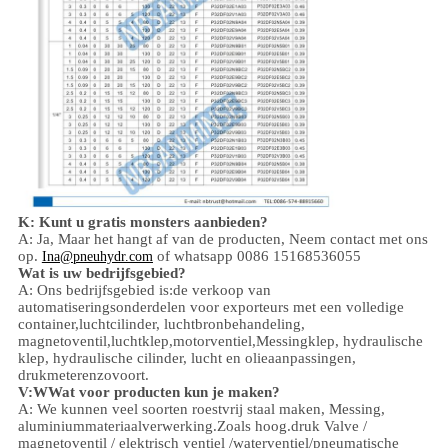
K: Kunt u gratis monsters aanbieden?
A: Ja,
Maar het hangt af van de producten,
Neem contact met ons
op.
of whatsapp 0086 15168536055
Ina@pneuhydr.com
Wat is uw bedrijfsgebied?
A: Ons bedrijfsgebied is:
de verkoop van
automatiseringsonderdelen voor exporteurs met een volledige
container,
luchtcilinder, luchtbronbehandeling,
magnetoventil,
luchtklep,
motorventiel,
Messingklep, hydraulische
klep, hydraulische cilinder,
lucht en olie
aanpassingen
,
drukmeter
enzovoort.
V:
W
Wat voor producten kun je maken?
A: We kunnen veel soorten roestvrij staal maken
,
Messing,
aluminium
materiaalverwerking.
Zoals hoog.
druk
Valve /
magnetoventil / elektrisch ventiel /
waterventiel/
pneumatische