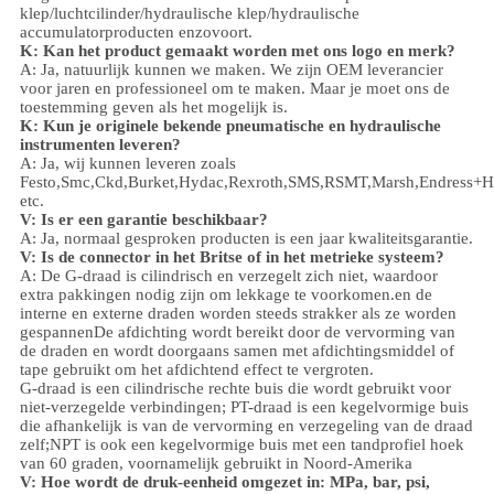
klep
/
luchtcilinder
/hydraulische klep/hydraulische
accumulator
producten enzovoort.
K: Kan het product gemaakt worden met ons logo en merk?
A: Ja, natuurlijk kunnen we maken. We zijn OEM leverancier
voor jaren en professioneel om te maken. Maar je moet ons de
toestemming geven als het mogelijk is.
K: Kun je originele bekende pneumatische en hydraulische
instrumenten leveren?
A: Ja, wij kunnen leveren zoals
Festo,Smc,Ckd,Burket,Hydac,Rexroth,SMS,RSMT,Marsh,Endress+H
etc.
V:
Is er een garantie beschikbaar?
A: Ja, normaal gesproken producten is een jaar kwaliteitsgarantie.
V: Is de connector in het Britse of in het metrieke systeem?
A:
De G-draad is cilindrisch en verzegelt zich niet, waardoor
extra pakkingen nodig zijn om lekkage te voorkomen.en de
interne en externe draden worden steeds strakker als ze worden
gespannenDe afdichting wordt bereikt door de vervorming van
de draden en wordt doorgaans samen met afdichtingsmiddel of
tape gebruikt om het afdichtend effect te vergroten.
G-draad is een cilindrische rechte buis die wordt gebruikt voor
niet-verzegelde verbindingen; PT-draad is een kegelvormige buis
die afhankelijk is van de vervorming en verzegeling van de draad
zelf;NPT is ook een kegelvormige buis met een tandprofiel hoek
van 60 graden, voornamelijk gebruikt in Noord-Amerika
V: Hoe wordt de druk-eenheid omgezet in: MPa, bar, psi,