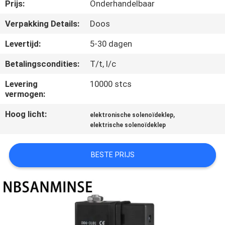
CONTACTEER
Prijs:
Onderhandelbaar
ONS
Verpakking Details:
Doos
Levertijd:
5-30 dagen
NIEUWS
Betalingscondities:
T/t, l/c
VERZOEK
Levering
10000 stcs
vermogen:
OM EEN
Hoog licht:
,
elektronische solenoïdeklep
CITAAT
elektrische solenoïdeklep
SITEMAP
BESTE PRIJS
PRIVACYBELEID