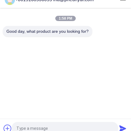
Z4 de Kleppen van de Roestvrij staalsolenoïde voor Klep van de
Water de Rechtstreekse Solenoïde
1:58 PM
Z6 Anti opent de Explosie Gesmede Klep van de
Messingssolenoïde normaal Temperatuur 0 - 65 ℃
Good day, what product are you looking for?
populaire categorieën
Alle
Pneumatische 
Pneumatische 
Magneetventiel
Impulsklep
De Pneumatische 
Pneumatische 
Klep Van Hoekseat
Luchtvibrator
De Klep Van De 
Het Smeermiddel 
Messingssolenoïde
Van De 
Filterregelgever
Pneumatische 
Pneumatische 
Luchtcilinder
Luchtmontage
Vraag een offerte aan