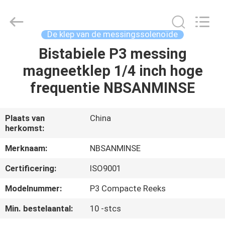
Sanmin
Import
And
Export
Co.,Ltd..
De klep van de messingssolenoïde
All
Rights
Reserved.
Bistabiele P3 messing
HUIS
magneetklep 1/4 inch hoge
PRODUCTEN
frequentie NBSANMINSE
ONGEVEER
Plaats van
China
herkomst:
ONS
Merknaam:
NBSANMINSE
FABRIEKSREIS
Certificering:
ISO9001
Modelnummer:
P3 Compacte Reeks
KWALITEITSCONTROLE
Min. bestelaantal:
10 -stcs