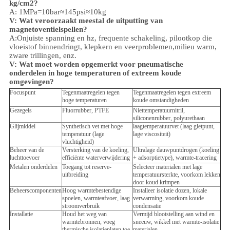
kg/cm2?
A: 1MPa=10bar≈145psi≈10kg
V: Wat veroorzaakt meestal de uitputting van
magnetoventielspellen?
A:Onjuiste spanning en hz, frequente schakeling, pilootkop die
vloeistof binnendringt, klepkern en veerproblemen,
milieu
warm,
zware trillingen, enz.
V:
Wat moet worden opgemerkt voor pneumatische
onderdelen in hoge temperaturen of extreem koude
omgevingen?
Focuspunt
Tegenmaatregelen tegen
Tegenmaatregelen tegen extreem
hoge temperaturen
koude omstandigheden
Gezegels
Fluorrubber, PTFE
Niettemperatuurnitril,
siliconenrubber, polyurethaan
Glijmiddel
Synthetisch vet met hoge
laagtemperatuurvet (laag gietpunt,
temperatuur (lage
lage viscositeit)
vluchtigheid)
Beheer van de
Versterking van de koeling,
Ultralage dauwpuntdrogen (koeling
luchttoevoer
efficiënte waterverwijdering
+ adsorptietype), warmte-tracering
Metalen onderdelen
Toegang tot reserve-
Selecteer materialen met lage
uitbreiding
temperatuursterkte, voorkom lekken
door koud krimpen
Beheerscomponenten
Hoog warmtebestendige
Installeer isolatie dozen, lokale
spoelen, warmteafvoer, laag
verwarming, voorkom koude
stroomverbruik
condensatie
Installatie
Houd het weg van
Vermijd blootstelling aan wind en
warmtebronnen, voeg
sneeuw, wikkel met warmte-isolatie
thermische isolatieplaten toe
materialen