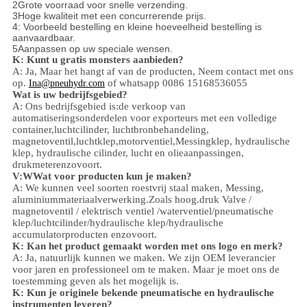
2Grote voorraad voor snelle verzending.
3Hoge kwaliteit met een concurrerende prijs.
4: Voorbeeld bestelling en kleine hoeveelheid bestelling is
aanvaardbaar.
5Aanpassen op uw speciale wensen.
K: Kunt u gratis monsters aanbieden?
A: Ja,
Maar het hangt af van de producten,
Neem contact met ons
op.
of whatsapp 0086 15168536055
Ina@pneuhydr.com
Wat is uw bedrijfsgebied?
A: Ons bedrijfsgebied is:
de verkoop van
automatiseringsonderdelen voor exporteurs met een volledige
container,
luchtcilinder, luchtbronbehandeling,
magnetoventil,
luchtklep,
motorventiel,
Messingklep, hydraulische
klep, hydraulische cilinder,
lucht en olie
aanpassingen
,
drukmeter
enzovoort.
V:
W
Wat voor producten kun je maken?
A: We kunnen veel soorten roestvrij staal maken
,
Messing,
aluminium
materiaalverwerking.
Zoals hoog.
druk
Valve /
magnetoventil / elektrisch ventiel /
waterventiel/
pneumatische
klep
/
luchtcilinder
/hydraulische klep/hydraulische
accumulator
producten enzovoort.
K: Kan het product gemaakt worden met ons logo en merk?
A: Ja, natuurlijk kunnen we maken. We zijn OEM leverancier
voor jaren en professioneel om te maken. Maar je moet ons de
toestemming geven als het mogelijk is.
K: Kun je originele bekende pneumatische en hydraulische
instrumenten leveren?