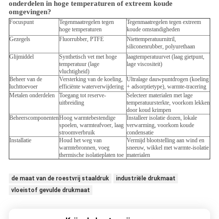
onderdelen in hoge temperaturen of extreem koude
omgevingen?
Focuspunt
Tegenmaatregelen tegen
Tegenmaatregelen tegen extreem
hoge temperaturen
koude omstandigheden
Gezegels
Fluorrubber, PTFE
Niettemperatuurnitril,
siliconenrubber, polyurethaan
Glijmiddel
Synthetisch vet met hoge
laagtemperatuurvet (laag gietpunt,
temperatuur (lage
lage viscositeit)
vluchtigheid)
Beheer van de
Versterking van de koeling,
Ultralage dauwpuntdrogen (koeling
luchttoevoer
efficiënte waterverwijdering
+ adsorptietype), warmte-tracering
Metalen onderdelen
Toegang tot reserve-
Selecteer materialen met lage
uitbreiding
temperatuursterkte, voorkom lekken
door koud krimpen
Beheerscomponenten
Hoog warmtebestendige
Installeer isolatie dozen, lokale
spoelen, warmteafvoer, laag
verwarming, voorkom koude
stroomverbruik
condensatie
Installatie
Houd het weg van
Vermijd blootstelling aan wind en
warmtebronnen, voeg
sneeuw, wikkel met warmte-isolatie
thermische isolatieplaten toe
materialen
de maat van de roestvrij staaldruk
industriële drukmaat
vloeistof gevulde drukmaat