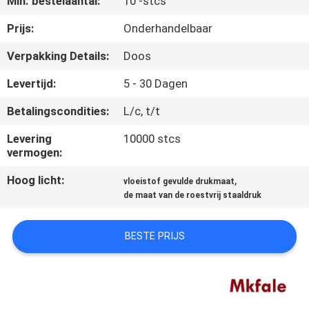
Min. bestelaantal:
10 -stcs
CONTACTEER
ONS
Prijs:
Onderhandelbaar
Verpakking Details:
Doos
NIEUWS
Levertijd:
5 - 30 Dagen
Betalingscondities:
L/c, t/t
VERZOEK
OM EEN
Levering
10000 stcs
vermogen:
CITAAT
Hoog licht:
,
vloeistof gevulde drukmaat
de maat van de roestvrij staaldruk
SITEMAP
BESTE PRIJS
PRIVACYBELEID