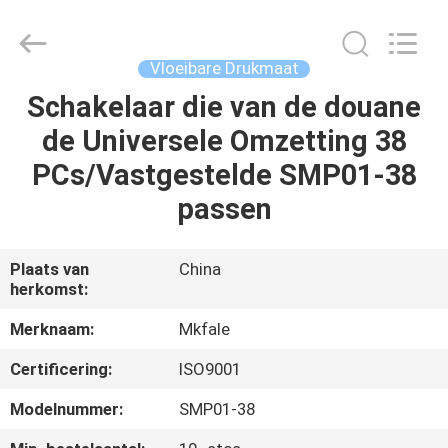
Sanmin
Import
And
Export
Co.,Ltd..
Vloeibare Drukmaat
All
Rights
Reserved.
Schakelaar die van de douane
HUIS
de Universele Omzetting 38
PRODUCTEN
PCs/Vastgestelde SMP01-38
passen
ONGEVEER
ONS
Plaats van
China
herkomst:
FABRIEKSREIS
Merknaam:
Mkfale
Certificering:
ISO9001
KWALITEITSCONTROLE
Modelnummer:
SMP01-38