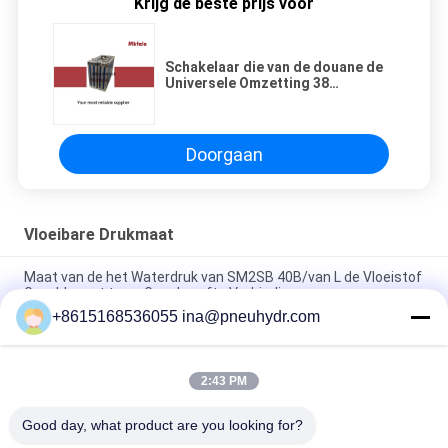
Krijg de beste prijs voor
Schakelaar die van de douane de
Universele Omzetting 38
PCs/Vastgestelde SMP01-38
passen
Doorgaan
Vloeibare Drukmaat
Maat van de het Waterdruk van SM2SB 40B/van L de Vloeistof
Gevulde met twee Geschroefte Verbinding
+8615168536055 ina@pneuhydr.com
SM1SP de ééndelige Maat van de Verbindings Vloeibare Druk
met Geplooid Geval
2:43 PM
63B / L van de de Drukmaat van de 2,5 Duimvloeistof Gevuld
Brandstof de Laserlassen met Ce-Certificaat
Good day, what product are you looking for?