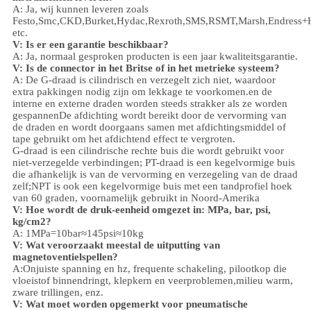
A: Ja, wij kunnen leveren zoals
Festo,Smc,CKD,Burket,Hydac,Rexroth,SMS,RSMT,Marsh,Endress+
etc.
V:
Is er een garantie beschikbaar?
A: Ja, normaal gesproken producten is een jaar kwaliteitsgarantie.
V: Is de connector in het Britse of in het metrieke systeem?
A:
De G-draad is cilindrisch en verzegelt zich niet, waardoor
extra pakkingen nodig zijn om lekkage te voorkomen.en de
interne en externe draden worden steeds strakker als ze worden
gespannenDe afdichting wordt bereikt door de vervorming van
de draden en wordt doorgaans samen met afdichtingsmiddel of
tape gebruikt om het afdichtend effect te vergroten.
G-draad is een cilindrische rechte buis die wordt gebruikt voor
niet-verzegelde verbindingen; PT-draad is een kegelvormige buis
die afhankelijk is van de vervorming en verzegeling van de draad
zelf;NPT is ook een kegelvormige buis met een tandprofiel hoek
van 60 graden, voornamelijk gebruikt in Noord-Amerika
V: Hoe wordt de druk-eenheid omgezet in: MPa, bar, psi,
kg/cm2?
A: 1MPa=10bar≈145psi≈10kg
V: Wat veroorzaakt meestal de uitputting van
magnetoventielspellen?
A:Onjuiste spanning en hz, frequente schakeling, pilootkop die
vloeistof binnendringt, klepkern en veerproblemen,
milieu
warm,
zware trillingen, enz.
V:
Wat moet worden opgemerkt voor pneumatische