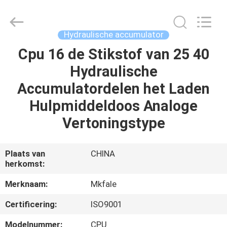
Sanmin
Import
And
Export
Co.,Ltd..
Hydraulische accumulator
All
Rights
Reserved.
Cpu 16 de Stikstof van 25 40
HUIS
Hydraulische
PRODUCTEN
Accumulatordelen het Laden
Hulpmiddeldoos Analoge
ONGEVEER
Vertoningstype
ONS
Plaats van
CHINA
herkomst:
FABRIEKSREIS
Merknaam:
Mkfale
KWALITEITSCONTROLE
Certificering:
ISO9001
Modelnummer:
CPU