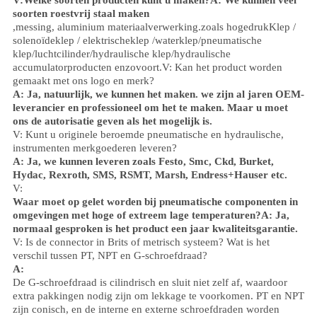
V:
Welke soorten producten kunt u maken?
A: We kunnen veel
soorten roestvrij staal maken
,
messing, aluminium
materiaalverwerking.
zoals hoge
druk
Klep /
solenoïdeklep / elektrischeklep /
waterklep/
pneumatische
klep
/
luchtcilinder
/hydraulische klep/hydraulische
accumulator
producten enzovoort.
V: Kan het product worden
gemaakt met ons logo en merk?
A: Ja, natuurlijk, we kunnen het maken. we zijn al jaren OEM-
leverancier en professioneel om het te maken. Maar u moet
ons de autorisatie geven als het mogelijk is.
V: Kunt u originele beroemde pneumatische en hydraulische,
instrumenten merkgoederen leveren?
A: Ja, we kunnen leveren zoals Festo, Smc, Ckd, Burket,
Hydac, Rexroth, SMS, RSMT, Marsh, Endress+Hauser etc.
V:
Waar moet op gelet worden bij pneumatische componenten in
omgevingen met hoge of extreem lage temperaturen?
A: Ja,
normaal gesproken is het product een jaar kwaliteitsgarantie.
V: Is de connector in Brits of metrisch systeem? Wat is het
verschil tussen PT, NPT en G-schroefdraad?
A:
De G-schroefdraad is cilindrisch en sluit niet zelf af, waardoor
extra pakkingen nodig zijn om lekkage te voorkomen. PT en NPT
zijn conisch, en de interne en externe schroefdraden worden