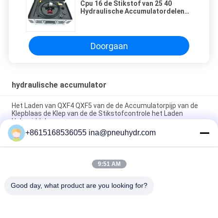
Cpu 16 de Stikstof van 25 40
Hydraulische Accumulatordelen
het Laden Hulpmiddeldoos
Analoge Vertoningstype
Doorgaan
hydraulische accumulator
Het Laden van QXF4 QXF5 van de de Accumulatorpijp van de
Klepblaas de Klep van de de Stikstofcontrole het Laden
Hulpmiddelen
+8615168536055 ina@pneuhydr.com
De Hydraulische Accumulator die van de draadverbinding Klep
met Hoge druk tegenhouden
9:51 AM
Rechtstreekse de Overstromingsklep van de Koolstofstaal
absorbeert de Hydraulische Accumulator Trilling
Good day, what product are you looking for?
populaire categorieën
Alle