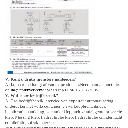
V: Kunt u gratis monsters aanbieden?
A: Ja,
maar het hangt af van de producten,
Neem contact met ons
op
of whatsapp 0086 15168536055
ina@pneuhydr.com
V: Wat is uw bedrijfsbereik?
A: Ons bedrijfsbereik is
service van exporteur automatisering
onderdelen met volle container, en verkoop
luchtcilinder,
luchtbronbehandeling, solenoïdeklep,
luchtventiel,
gemotoriseerde
klep,
Messing klep, hydraulische klep, hydraulische cilinder,
lucht
en olie
fitting
, drukmeter
enz.