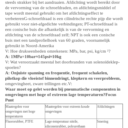
steeds strakker bij het aandraaien. Afdichting wordt bereikt door
de vervorming van de schroefdraden, en afdichtingsmiddel of
tape wordt meestal gebruikt om het afdichtingseffect te
verbeteren
G-schroefdraad is een cilindrische rechte pijp die wordt
gebruikt voor niet-afgedichte verbindingen; PT-schroefdraad is
een conische buis die afhankelijk is van de vervorming en
afdichting van de schroefdraad zelf; NPT is ook een conische
buis met een tandprofielhoek van 60 graden, voornamelijk
gebruikt in Noord-Amerika
V: Hoe drukseenheden omrekenen: MPa, bar, psi, kg/cm ²?
A: 1MPa=10bar≈145psi≈10kg
V: Wat veroorzaakt meestal het doorbranden van solenoïdeklep-
spoelen?
A: Onjuiste spanning en frequentie, frequent schakelen,
pilotkop die vloeistof binnendringt, klepkern en veerprobleem,
omgeving
heet, zware trillingen etc.
V:
Waar moet op gelet worden bij pneumatische componenten in
omgevingen met hoge of extreem lage temperaturen?
Focus
Punt
Maatregelen voor
Maatregelen voor extreem koude
Afdichtingen
omgevingen met hoge
omgevingen
temperaturen
Fluororubber, PTFE
Lage-temperatuur nitrile,
Smering
siliconenrubber, polyurethaan