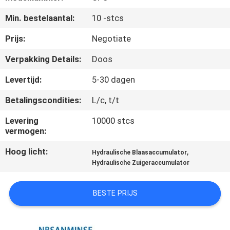
CONTACTEER
Min. bestelaantal:
10 -stcs
ONS
Prijs:
Negotiate
NIEUWS
Verpakking Details:
Doos
Levertijd:
5-30 dagen
VERZOEK
Betalingscondities:
L/c, t/t
OM EEN
CITAAT
Levering
10000 stcs
vermogen:
Hoog licht:
,
SITEMAP
Hydraulische Blaasaccumulator
Hydraulische Zuigeraccumulator
PRIVACYBELEID
BESTE PRIJS