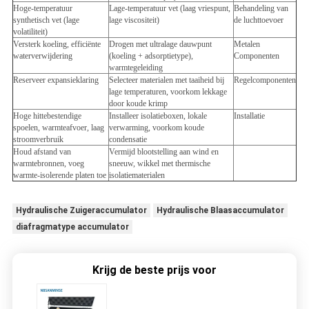
Hoge-temperatuur
Lage-temperatuur vet (laag vriespunt,
Behandeling van
synthetisch vet (lage
lage viscositeit)
de luchttoevoer
volatiliteit)
Versterk koeling, efficiënte
Drogen met ultralage dauwpunt
Metalen
waterverwijdering
(koeling + adsorptietype),
Componenten
warmtegeleiding
Reserveer expansieklaring
Selecteer materialen met taaiheid bij
Regelcomponenten
lage temperaturen, voorkom lekkage
door koude krimp
Hoge hittebestendige
Installeer isolatieboxen, lokale
Installatie
spoelen, warmteafvoer, laag
verwarming, voorkom koude
stroomverbruik
condensatie
Houd afstand van
Vermijd blootstelling aan wind en
warmtebronnen, voeg
sneeuw, wikkel met thermische
warmte-isolerende platen toe
isolatiematerialen
Hydraulische Zuigeraccumulator
Hydraulische Blaasaccumulator
diafragmatype accumulator
Krijg de beste prijs voor