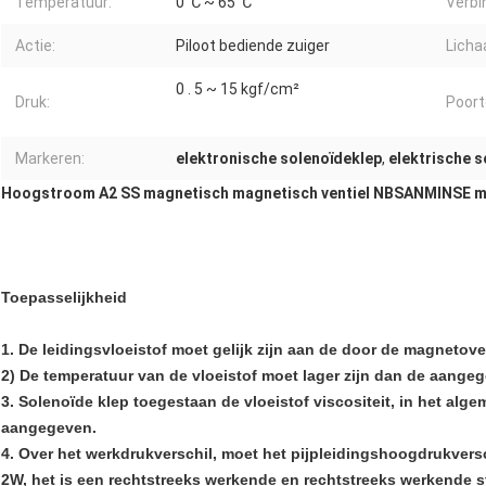
Temperatuur:
0 ℃ ~ 65 ℃
Verbi
Actie:
Piloot bediende zuiger
Licha
0 . 5 ~ 15 kgf/cm²
Druk:
Poort
Markeren:
elektronische solenoïdeklep
,
elektrische s
Hoogstroom A2 SS magnetisch magnetisch ventiel NBSANMINSE 
Toepasselijkheid
1. De leidingsvloeistof moet gelijk zijn aan de door de magneto
2) De temperatuur van de vloeistof moet lager zijn dan de aange
3. Solenoïde klep toegestaan de vloeistof viscositeit, in het a
aangegeven.
4. Over het werkdrukverschil, moet het pijpleidingshoogdrukvers
2W, het is een rechtstreeks werkende en rechtstreeks werkende s