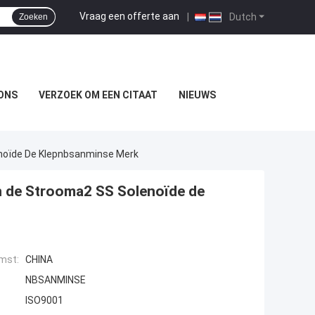
Vraag een offerte aan
|
Dutch
Zoeken
ONS
VERZOEK OM EEN CITAAT
NIEUWS
enoïde De Klepnbsanminse Merk
n de Strooma2 SS Solenoïde de
mst:
CHINA
NBSANMINSE
ISO9001