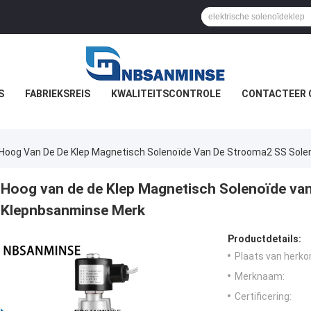
S
FABRIEKSREIS
KWALITEITSCONTROLE
CONTACTEER 
Hoog Van De De Klep Magnetisch Solenoïde Van De Strooma2 SS Sol
Hoog van de de Klep Magnetisch Solenoïde va
Klepnbsanminse Merk
Productdetails:
Plaats van herko
Merknaam:
Certificering: