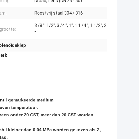
nding:
Draad, flens (DN 25 - 50)
am:
Roestvrij staal 304 / 316
3 /8 ", 1/2", 3 /4 ", 1", 1 1 /4 ", 1 1/2", 2
grootte:
"
olenoïdeklep
merk
ventil gemarkeerde medium.
geven temperatuur.
lgemeen onder 20 CST, meer dan 20 CST worden
chil kleiner dan 0,04 MPa worden gekozen als Z,
tap.