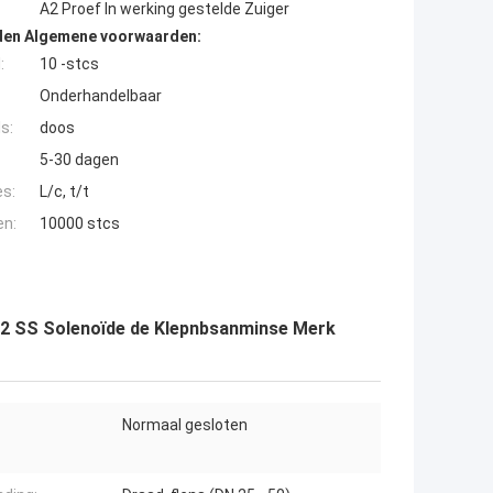
A2 Proef In werking gestelde Zuiger
den Algemene voorwaarden:
:
10 -stcs
Onderhandelbaar
s:
doos
5-30 dagen
es:
L/c, t/t
en:
10000 stcs
a2 SS Solenoïde de Klepnbsanminse Merk
Normaal gesloten