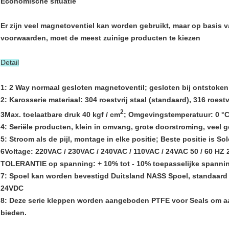
Economische situatie
Er zijn veel magnetoventiel kan worden gebruikt, maar op basis
voorwaarden, moet de meest zuinige producten te kiezen
Detail
1: 2 Way normaal gesloten magnetoventil; gesloten bij ontstoken
2: Karosserie materiaal: 304 roestvrij staal (standaard), 316 roestv
2
3Max. toelaatbare druk 40 kgf / cm
; Omgevingstemperatuur: 0 °C ~
4: Seriële producten, klein in omvang, grote doorstroming, veel g
5: Stroom als de pijl, montage in elke positie; Beste positie is Sol
6Voltage: 220VAC / 230VAC / 240VAC / 110VAC / 24VAC 50 / 60 HZ
TOLERANTIE op spanning: + 10% tot - 10% toepasselijke spanni
7: Spoel kan worden bevestigd Duitsland NASS Spoel, standaard
24VDC
8: Deze serie kleppen worden aangeboden PTFE voor Seals om aan-
bieden.